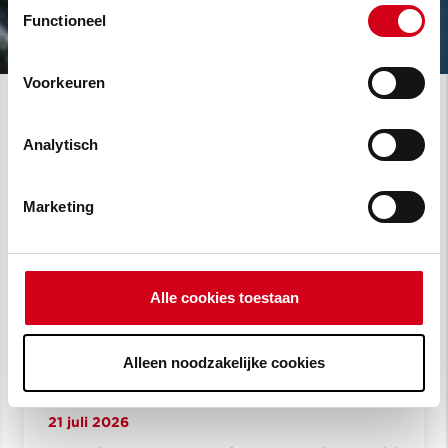
Toestemmingsselectie
vragen lees je in
onze cookie verklaring
.
Functioneel
Voorkeuren
Analytisch
Marketing
Alle cookies toestaan
Alleen noodzakelijke cookies
21 juli 2026