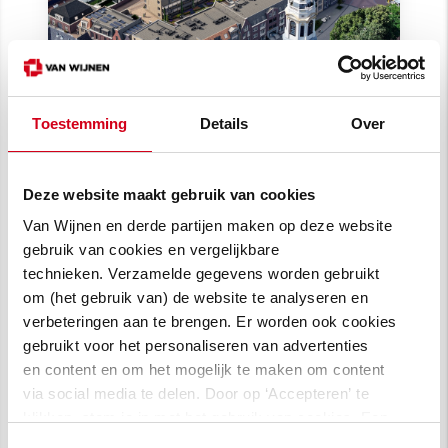
Toestemming
Details
Over
Wonen bij de Toren: 104
woningen in centrum Nijkerk
Deze website maakt gebruik van cookies
Binnenstedelijke ontwikkeling van 104
woningen in het centrum van Nijkerk met
Van Wijnen en derde partijen maken op deze website
appartementen, stadswoningen en sociale
gebruik van cookies en vergelijkbare
huur.
technieken. Verzamelde gegevens worden gebruikt
om (het gebruik van) de website te analyseren en
verbeteringen aan te brengen. Er worden ook cookies
gebruikt voor het personaliseren van advertenties
en content en om het mogelijk te maken om content
via social media te delen. Door op ‘Accepteren’ te
klikken, stem je in met het gebruik van cookies. Een
omschrijving van de cookies waarvoor wij toestemming