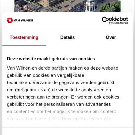
Toestemming
Details
Over
Wonen bij de Toren: 104
woningen in centrum Nijkerk
Deze website maakt gebruik van cookies
Binnenstedelijke ontwikkeling van 104
woningen in het centrum van Nijkerk met
Van Wijnen en derde partijen maken op deze website
appartementen, stadswoningen en sociale
gebruik van cookies en vergelijkbare
huur.
technieken. Verzamelde gegevens worden gebruikt
om (het gebruik van) de website te analyseren en
verbeteringen aan te brengen. Er worden ook cookies
gebruikt voor het personaliseren van advertenties
en content en om het mogelijk te maken om content
via social media te delen. Door op ‘Accepteren’ te
klikken, stem je in met het gebruik van cookies. Een
omschrijving van de cookies waarvoor wij toestemming