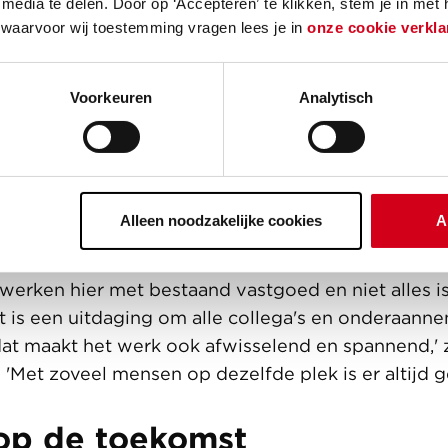
media te delen. Door op ‘Accepteren’ te klikken, stem je in met
onderzoeken en werk nu 
 waarvoor wij toestemming vragen lees je in
onze cookie verkla
bouwplaats.''
Voorkeuren
Analytisch
als junior werkvoorbereider/assistent uitvoerder o
k help de bewoners graag om de opleverpunten te
ng te zoeken. Ook vind ik het leuk om wat timmer
uit.
Rohan
houdt zich bezig met allerlei taken, van
 regelen van transport.
Alleen noodzakelijke cookies
A
ms gaat alles goed, maar soms hebben we ook te
werken hier met bestaand vastgoed en niet alles is
t is een uitdaging om alle collega's en onderaanne
 dat maakt het werk ook afwisselend en spannend,'
 'Met zoveel mensen op dezelfde plek is er altijd g
 op de toekomst