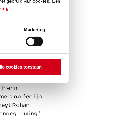
 het gebruik van cookies. Een
op de
ring
.
Marketing
p project de
 ontdekken en
werk op te
 contact met de
lle cookies toestaan
 maken met
 hierin
mers op één lijn
 zegt Rohan.
enoeg reuring.'