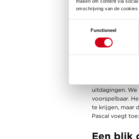
maken om content via social 
omschrijving van de cookies
Toestemmingsselectie
Functioneel
Pascal
werkt nu 
Bergenbuurt. ''I
naar een oplossi
pakken," legt hij 
bewoners tot het
Rohan
zegt: "So
uitdagingen. We 
voorspelbaar. He
te krijgen, maar
Pascal voegt toe:
Een blik