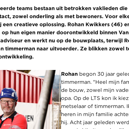
eerde teams bestaan uit betrokken vaklieden die
tact, zowel onderling als met bewoners. Voor el
zij een creatieve oplossing. Rohan Kwikkers (46) e
h op hun eigen manier doorontwikkeld binnen Van
adviseur en werkt nu op de bouwplaats, terwijl R
 timmerman naar uitvoerder. Ze blikken zowel te
ontwikkeling.
Rohan
begon 30 jaar gele
timmerman. "Heel mijn fam
de bouw, zowel mijn vader
opa. Op de LTS kon ik kiez
metselaar of timmerman. I
heren in mijn familie achter
hij. Acht jaar geleden wer