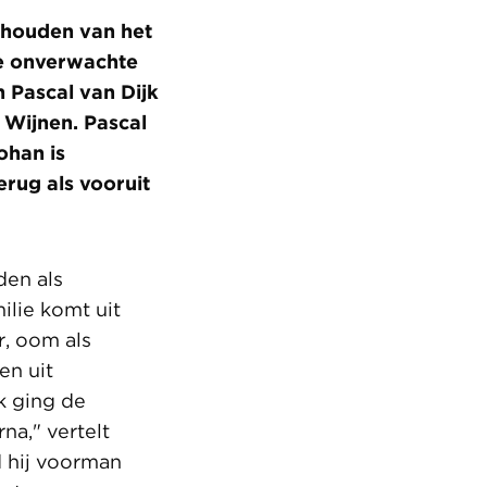
 houden van het
ke onverwachte
n Pascal van Dijk
 Wijnen. Pascal
ohan is
rug als vooruit
den als
ilie komt uit
, oom als
en uit
k ging de
na," vertelt
d hij voorman