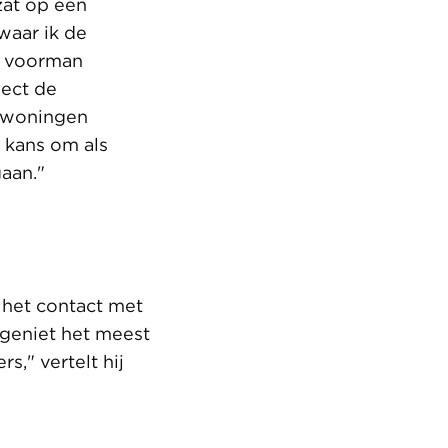
 zat op een
waar ik de
s voorman
ject de
 woningen
 kans om als
gaan."
 het contact met
 geniet het meest
," vertelt hij