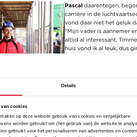
Pascal
daarentegen, begon
carrière in de luchtvaartse
vond daar niet het geluk da
"Mijn vader is aannemer en
altijd al interessant. Timm
huis vond ik al leuk, dus gi
zoek naar een baan binne
bouwsector. Na een open so
bij Van Wijnen werd ik ui
voor een gesprek. Ik kwam
Details
het tenderteam en voeld
thuis door de goede sfeer.
 van cookies
op een gegeven moment d
commerciële kant meer wi
 maken op deze website gebruik van cookies en vergelijkbare
vens worden gebruikt om (het gebruik van) de website te analys
combineren met de technie
es gebruikt voor het personaliseren van advertenties en content
de kans om dat binnen Va