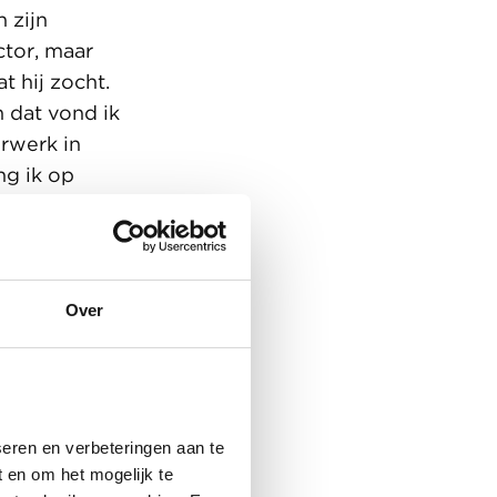
 zijn
ctor, maar
t hij zocht.
 dat vond ik
erwerk in
ng ik op
n de
llicitatie
tgenodigd
 terecht in
Over
e me meteen
 Ik merkte
at ik de
lde
eren en verbeteringen aan te
k. Ik kreeg
 en om het mogelijk te
n Wijnen te