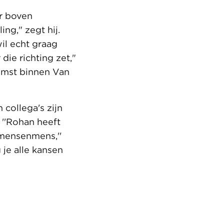
ar boven
ng," zegt hij.
wil echt graag
die richting zet,"
komst binnen Van
 collega's zijn
 ''Rohan heeft
t mensenmens,''
 je alle kansen