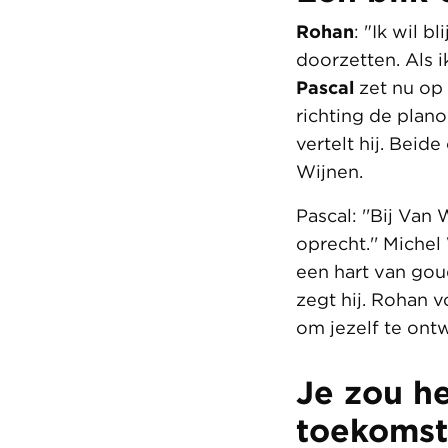
Rohan
: "Ik wil 
doorzetten. Als i
Pascal
zet nu op 
richting de plano
vertelt hij. Bei
Wijnen.
Pascal: ''Bij Van
oprecht.'' Miche
een hart van goud
zegt hij. Rohan v
om jezelf te ont
Je zou he
toekomst