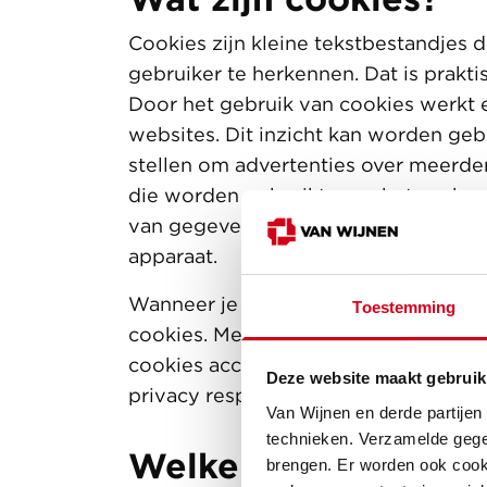
Cookies zijn kleine tekstbestandjes
gebruiker te herkennen. Dat is prakti
Door het gebruik van cookies werkt 
websites. Dit inzicht kan worden ge
stellen om advertenties over meerder
die worden gebruikt voor het aanbren
van gegevens om bijvoorbeeld adverte
apparaat.
Wanneer je onze website bezoekt kun
Toestemming
cookies. Met deze informatie kunnen
cookies accepteert kunnen we je rel
Deze website maakt gebruik
privacy respecteren, kan je zelf aang
Van Wijnen en derde partijen
technieken. Verzamelde gege
Welke cookies zijn 
brengen. Er worden ook cooki