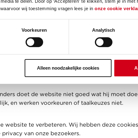
media te delen. Door op ‘Accepteren’ te klikken, stem je in met
s. Het gebruik van de eerste twee categorieën cook
 waarvoor wij toestemming vragen lees je in
onze cookie verkla
. Voor het gebruik daarvan is daarom geen toest
oorafgaande toestemming nodig.
Voorkeuren
Analytisch
gelijk maken om de website precies af te stemme
edrag op onze website en andere digitale kanalen
de content laten zien. Ook bevat deze categorie s
ze website te delen via social media. Voor het pl
Alleen noodzakelijke cookies
A
anders doet de website niet goed wat hij moet doe
ijk, en werken voorkeuren of taalkeuzes niet.
 website te verbeteren. Wij hebben deze cookies
 privacy van onze bezoekers.