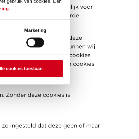
 het gebruik van cookies. Een
ies hieronder is noodzakelijk voor
ring
.
emming nodig. Voor de derde
Marketing
n op jouw behoeftes. Met deze
 volgen. Op deze manier kunnen wij
ocial media cookies. Deze cookies
aatsen van deze categorie cookies
lle cookies toestaan
n. Zonder deze cookies is
 zo ingesteld dat deze geen of maar