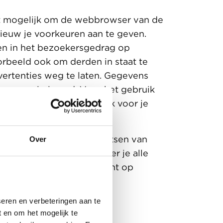
et mogelijk om de webbrowser van de
pnieuw je voorkeuren aan te geven.
gen in het bezoekersgedrag op
orbeeld ook om derden in staat te
vertenties weg te laten. Gegevens
en geanonimiseerd. Voor het gebruik
okies zijn niet schadelijk voor je
of opslaan door het plaatsen van
Over
ot stand brengen. Wanneer je alle
keuren. Omdat wij je recht op
eren en verbeteringen aan te
 en om het mogelijk te