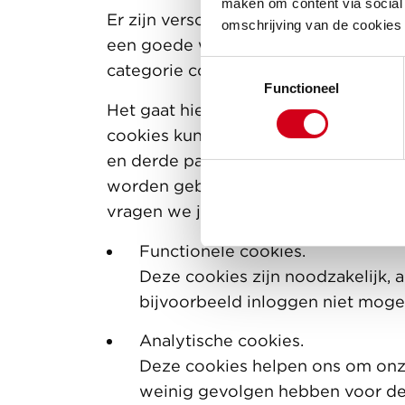
maken om content via social 
Er zijn verschillende soorten cookie
omschrijving van de cookies
een goede werking van onze website
Toestemmingsselectie
categorie cookies hebben wij wel v
Functioneel
Het gaat hier om cookies die het mo
cookies kunnen we namelijk je surfg
en derde partijen je gepersonaliseer
worden gebruikt om de inhoud van on
vragen we je toestemming.
Functionele cookies.
Deze cookies zijn noodzakelijk, 
bijvoorbeeld inloggen niet mogel
Analytische cookies.
Deze cookies helpen ons om onze
weinig gevolgen hebben voor de