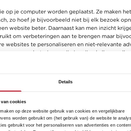
 die op je computer worden geplaatst. Ze maken h
sch, zo hoef je bijvoorbeeld niet bij elk bezoek o
een website beter. Daarnaast kan men inzicht krij
bruikt om verbeteringen aan te brengen maar bijvo
e websites te personaliseren en niet-relevante ad
gen van verbeteringen zijn in vrijwel alle gevall
nties te personaliseren is toestemming vereist. Co
nen we informatie over je bezoek verzamelen en/
Details
 we een meer persoonlijk bezoek van de website t
evante advertenties tonen, gebaseerd op jouw voor
 van cookies
even welke cookies je wilt accepteren.
 maken op deze website gebruik van cookies en vergelijkbare
vens worden gebruikt om (het gebruik van) de website te analys
er?
es gebruikt voor het personaliseren van advertenties en content