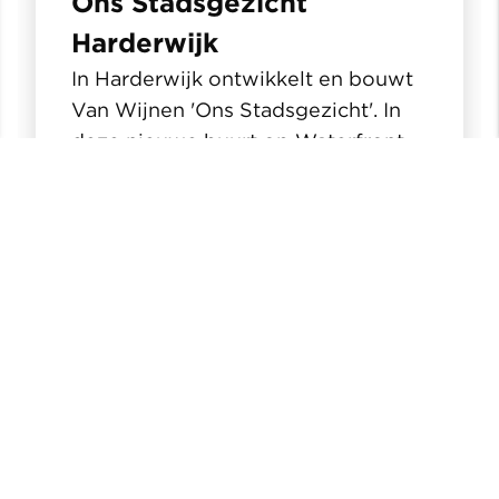
Ons Stadsgezicht
Harderwijk
In Harderwijk ontwikkelt en bouwt
Van Wijnen 'Ons Stadsgezicht'. In
deze nieuwe buurt op Waterfront
komen 193 woningen. Ons
Stadsgezicht neemt een heel
bijzonder plekje in Harderwijk in en
is slechts door de Vissershaven
gescheiden van de binnenstad.
Lees verder >