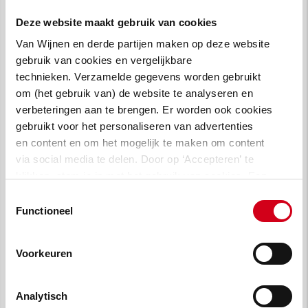
omgeving brengen we ontwikkelkansen
Deze website maakt gebruik van cookies
in kaart. Met behulp van landelijke data
Van Wijnen en derde partijen maken op deze website
bieden we snel betrouwbare inzichten.
gebruik van cookies en vergelijkbare
technieken. Verzamelde gegevens worden gebruikt
Heb jij een locatie en wil je samen kijken
om (het gebruik van) de website te analyseren en
naar de mogelijkheden voor
verbeteringen aan te brengen. Er worden ook cookies
woningbouw? Vraag vrijblijvend een
gebruikt voor het personaliseren van advertenties
Van Wijnen Wijkscan
aan en ontvang
en content en om het mogelijk te maken om content
een waardebepaling.
via social media te delen. Door op ‘Accepteren’ te
klikken, stem je in met het gebruik van cookies. Een
Neem contact op!
omschrijving van de cookies waarvoor wij toestemming
Toestemmingsselectie
vragen lees je in
onze cookie verklaring
.
Functioneel
Voorkeuren
Analytisch