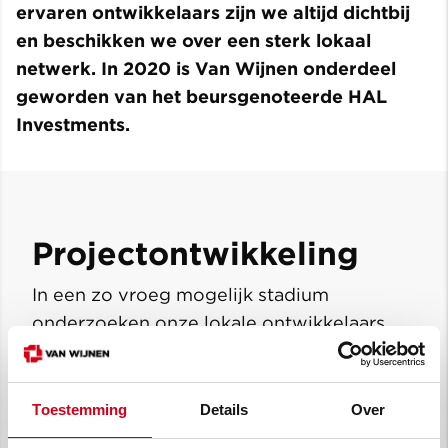
ervaren ontwikkelaars zijn we altijd dichtbij
en beschikken we over een sterk lokaal
netwerk. In 2020 is Van Wijnen onderdeel
geworden van het beursgenoteerde HAL
Investments.
Projectontwikkeling
In een zo vroeg mogelijk stadium
onderzoeken onze lokale ontwikkelaars
nieuwe grondposities voor
woningbouw; van oude
industrieterreinen tot agrarische
Toestemming
Details
Over
gronden. Met respect voor de historie en