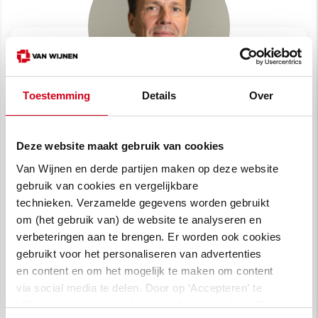
Toestemming
Details
Over
Emile Klep
Directeur bestuurder Woonplus
Deze website maakt gebruik van cookies
Van Wijnen en derde partijen maken op deze website
“Het plan sluit uitstekend aan op de
gebruik van cookies en vergelijkbare
doelen van de gemeente en Woonplus.
Voor ons is het belangrijk dat onze
technieken. Verzamelde gegevens worden gebruikt
nieuwe huurders straks in een prettige,
om (het gebruik van) de website te analyseren en
groene omgeving wonen, waar ze
kunnen doorstromen. Door
verbeteringen aan te brengen. Er worden ook cookies
eengezinswoningen en appartementen
gebruikt voor het personaliseren van advertenties
te bouwen zorgen we voor een mix van
bewoners. We geloven namelijk dat dat
en content en om het mogelijk te maken om content
bijdraagt aan een fijnere buurt.”
via social media te delen. Door op ‘Accepteren’ te
klikken, stem je in met het gebruik van cookies. Een