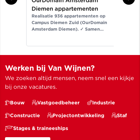
OurDomain Amsterdam
Gr
Diemen appartementen
ni
Realisatie 936 appartementen op
Er
Campus Diemen Zuid (OurDomain
Van
Amsterdam Diemen). ✓ Samen
de-
bouwen wij aan ruimte voor een
Noo
beter leven ✓ Meer dan bouwen
wij
sinds 1907
✓ M
Werken bij Van Wijnen?
We zoeken altijd mensen, neem snel een kijkje
bij onze vacatures.
Bouw
Vastgoedbeheer
Industrie
Constructie
Projectontwikkeling
Staf
Stages & traineeships