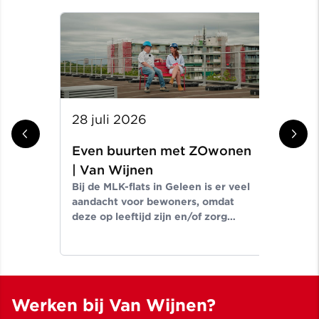
28 juli 2026
14 
Even buurten met ZOwonen
Ev
In d
| Van Wijnen
de 
Bij de MLK-flats in Geleen is er veel
tus
aandacht voor bewoners, omdat
Een
deze op leeftijd zijn en/of zorg
cent
nodig hebben. In deze video gaan
Thomas Starmans en Caroline
Laeven met elkaar in gesprek.
Werken bij Van Wijnen?