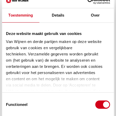
voor de wijk. Dat zou ik graag gecombineerd
zien met de cijfers die we nu hebben.”
Toestemming
Details
Over
Deze website maakt gebruik van cookies
Van Wijnen en derde partijen maken op deze website
gebruik van cookies en vergelijkbare
technieken. Verzamelde gegevens worden gebruikt
om (het gebruik van) de website te analyseren en
verbeteringen aan te brengen. Er worden ook cookies
gebruikt voor het personaliseren van advertenties
en content en om het mogelijk te maken om content
Kom buurten... en laat je
via social media te delen. Door op ‘Accepteren’ te
klikken, stem je in met het gebruik van cookies. Een
stem horen!
omschrijving van de cookies waarvoor wij toestemming
Toestemmingsselectie
vragen lees je in
onze cookie verklaring
.
Functioneel
“Meepraten, meebeslissen en meedoen. En
dan het liefst samen met bewoners in buurten