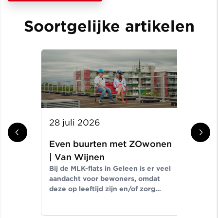
Soortgelijke artikelen
28 juli 2026
14 
Even buurten met ZOwonen
Ev
In d
| Van Wijnen
de 
Bij de MLK-flats in Geleen is er veel
tus
aandacht voor bewoners, omdat
Een
deze op leeftijd zijn en/of zorg
cent
nodig hebben. In deze video gaan
Thomas Starmans en Caroline