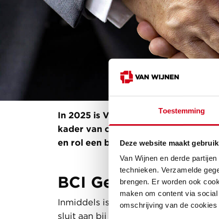
Toestemming
In 2025 is Van Wijnen afvalvrij. Dit
kader van continu verbeteren hebbe
en rol een bijdrage kunnen leveren a
Deze website maakt gebruik
Van Wijnen en derde partijen
technieken. Verzamelde gege
BCI Gebouw en pla
brengen. Er worden ook cooki
maken om content via social 
Inmiddels is dit meetinstrument bre
omschrijving van de cookies
sluit aan bij de uniforme, effectie