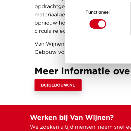
Toestemmingsselectie
opdrachtgevers en opdrachtnemers. W
Functioneel
materiaalgebruik, maakt de BCI ook 
opnieuw hoogwaardig inzetten van 
circulaire economie.
Van Wijnen gebruikt BCI Gebouw om 
Gebouw vorige week.
Meer informatie ov
BCIGEBOUW.NL
Werken bij Van Wijnen?
We zoeken altijd mensen, neem snel een