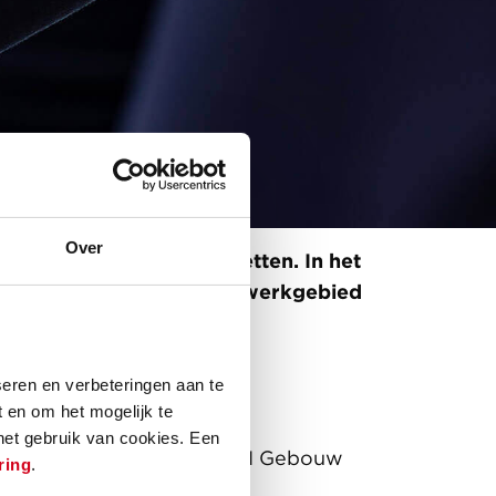
Over
ar we ons samen voor inzetten. In het
hoe zij vanuit hun eigen werkgebied
eren en verbeteringen aan te
 en om het mogelijk te
 het gebruik van cookies. Een
verder geoptimaliseerd. BCI Gebouw
ring
.
 ontwikkeld samen met