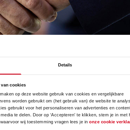
Details
 is een torenhoge, maar noodzakelijke, ambitie wa
n 21 collega’s de afgelopen maanden onderzocht 
an deze doelstelling.
 van cookies
 maken op deze website gebruik van cookies en vergelijkbare
vens worden gebruikt om (het gebruik van) de website te analys
tform CB’23
es gebruikt voor het personaliseren van advertenties en content
media te delen. Door op ‘Accepteren’ te klikken, stem je in met
der uitgerold op de markt en is de meetmethode 
 waarvoor wij toestemming vragen lees je in
onze cookie verkla
ve meetmeethode zoals deze door platform CB’23 is