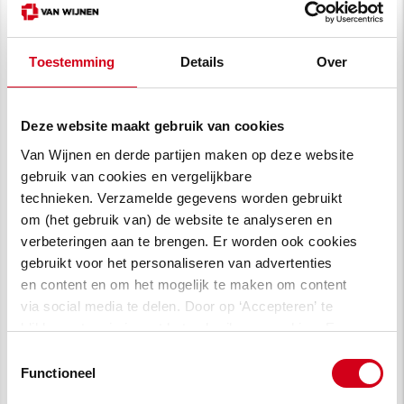
Toestemming
Details
Over
Deze website maakt gebruik van cookies
Van Wijnen en derde partijen maken op deze website
gebruik van cookies en vergelijkbare
technieken. Verzamelde gegevens worden gebruikt
om (het gebruik van) de website te analyseren en
verbeteringen aan te brengen. Er worden ook cookies
gebruikt voor het personaliseren van advertenties
en content en om het mogelijk te maken om content
via social media te delen. Door op ‘Accepteren’ te
klikken, stem je in met het gebruik van cookies. Een
omschrijving van de cookies waarvoor wij toestemming
Toestemmingsselectie
vragen lees je in
onze cookie verklaring
.
Functioneel