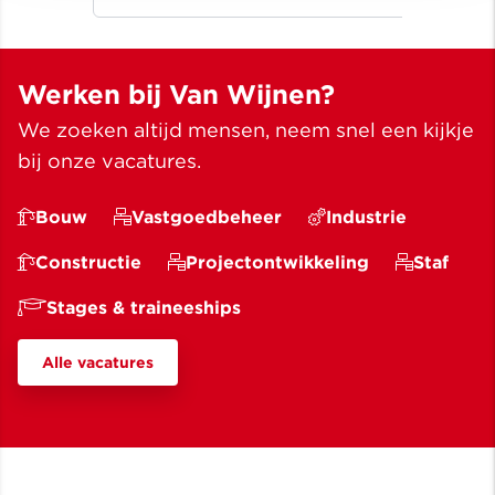
een beter leven ✓ Meer dan
bouwen sinds 1907
Werken bij Van Wijnen?
We zoeken altijd mensen, neem snel een kijkje
bij onze vacatures.
Bouw
Vastgoedbeheer
Industrie
Constructie
Projectontwikkeling
Staf
Stages & traineeships
Alle vacatures