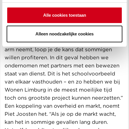
Patrick Ubags. “En zo’n mate van transparantie
zie je niet vaak. Doordat we allemaal eerlijk
Alle cookies toestaan
zijn geweest, is er geen ruis op de lijn
gekomen. Er was vertrouwen over elkaars
kosten en cijfers.” René Clement: “Als je veel
Alleen noodzakelijke cookies
onderaannemers en externe partijen onder de
arm neemt, loop je de kans dat sommigen
willen profiteren. In dit geval hebben we
ondernomen met partners met een bewezen
staat van dienst. Dit is het schoolvoorbeeld
van elkaar vasthouden – en zo hebben we bij
Wonen Limburg in de meest moeilijke tijd
toch ons grootste project kunnen neerzetten.”
Een koppeling van overheid en markt, noemt
Piet Joosten het. “Als je op de markt wacht,
kan het in sommige gevallen lang duren.