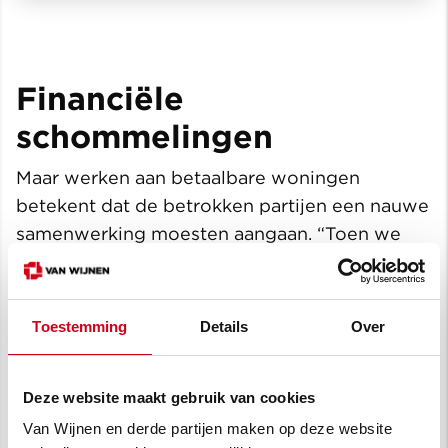
Financiële
schommelingen
Maar werken aan betaalbare woningen
betekent dat de betrokken partijen een nauwe
samenwerking moesten aangaan. “Toen we
gingen praten over dit contract, zo’n drie jaar
geleden, waren er nog wat zekerheden.”, zegt
Patrick Ubags, Directeur bij Van Wijnen
Toestemming
Details
Over
Sittard. “Inmiddels hebben we corona, de
oorlog in Oekraïne en de energiecrisis
Deze website maakt gebruik van cookies
meegemaakt en verschillen de
materiaalprijzen elke dag. Dan is het heel
Van Wijnen en derde partijen maken op deze website