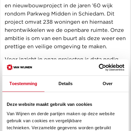
en nieuwbouwproject in de jaren ’60 wijk
rondom Parkweg Midden in Schiedam. Dit
project omvat 238 woningen en hiernaast
herontwikkelen we de openbare ruimte. Onze
ambitie is om van een buurt als deze weer een
prettige en veilige omgeving te maken.
Voor inzicht in onze projecten is data nodig
uit de praktijk. Onderzoek en meetmethoden
maken het mogelijk om gegevens en data te
verzamelen. Door inzicht in wat wel en niet
Toestemming
Details
Over
goed gaat kunnen we aanpassingen
doorvoeren om een positief verschil te maken.
Deze website maakt gebruik van cookies
Dit is niet alleen economisch, maar juist ook
Van Wijnen en derde partijen maken op deze website
op ecologisch en sociaal gebied. Een
gebruik van cookies en vergelijkbare
interactief proces van testen, creëren en
technieken. Verzamelde gegevens worden gebruikt