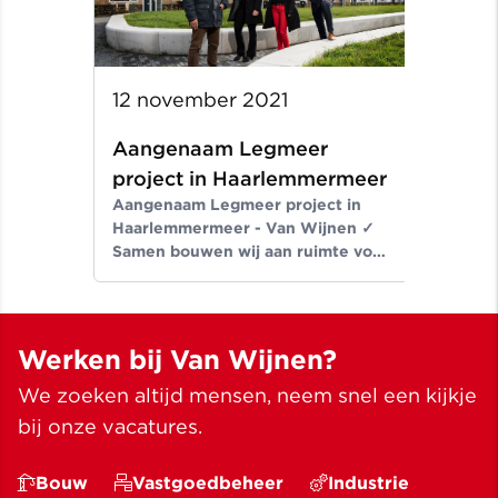
12 november 2021
Aangenaam Legmeer
project in Haarlemmermeer
Aangenaam Legmeer project in
Haarlemmermeer - Van Wijnen ✓
Samen bouwen wij aan ruimte voor
een beter leven ✓ Meer dan
bouwen sinds 1907
Werken bij Van Wijnen?
We zoeken altijd mensen, neem snel een kijkje
bij onze vacatures.
Bouw
Vastgoedbeheer
Industrie