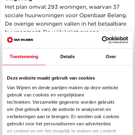
Het plan omvat 293 woningen, waarvan 37
sociale huurwoningen voor Openbaar Belang.
De overige woningen vallen in het betaalbare
huursegment. De wijk krijgt groene
binnenhoven, actieve randen en ruimte voor
waterberging en ontmoeting. Aan de rand van
Toestemming
Details
Over
het gebied komt een parkeerhub voor auto’s
en fietsen.
Deze website maakt gebruik van cookies
De nieuwe woningen komen naast de
Van Wijnen en derde partijen maken op deze website
bestaande woningen van Openbaar Belang en
gebruik van cookies en vergelijkbare
de kantoorpanden. Hierdoor ontstaat een
technieken. Verzamelde gegevens worden gebruikt
samenhangend geheel dat bijdraagt aan een
om (het gebruik van) de website te analyseren en
prettige leefomgeving. “
Met het toevoegen
verbeteringen aan te brengen. Er worden ook cookies
gebruikt voor het personaliseren van advertenties
van deze (sociale) huurappartementen dragen
en content en om het mogelijk te maken om content
we weer een mooi steentje bij aan de Zwolse