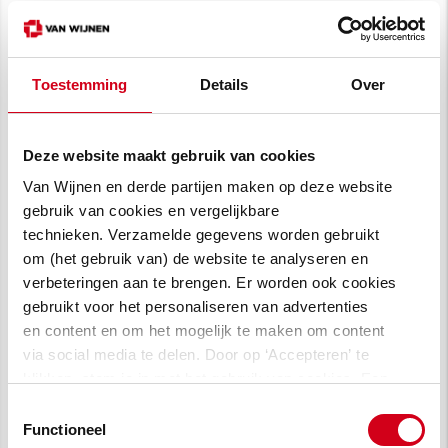
dichtbij de binnenstad en op loopafstand van
het trein- en busstation. Die centrale ligging
maakt het een uniek project voor ’Den Bosch",
Toestemming
Details
Over
aldus Harrie Windmüller, bestuurder bij
BrabantWonen.
Deze website maakt gebruik van cookies
Het project
Van Wijnen en derde partijen maken op deze website
gebruik van cookies en vergelijkbare
Naast het nieuwe onderwijsgebouw en de
technieken. Verzamelde gegevens worden gebruikt
om (het gebruik van) de website te analyseren en
studentenwoningen worden ook een
verbeteringen aan te brengen. Er worden ook cookies
ondergrondse parkeergarage en een groene
gebruikt voor het personaliseren van advertenties
buitenruimte gerealiseerd. De verwachting is
en content en om het mogelijk te maken om content
dat de nieuwbouw na 2 jaar is afgerond. De
via social media te delen. Door op ‘Accepteren’ te
oplevering staat gepland in juni 2025.
klikken, stem je in met het gebruik van cookies. Een
omschrijving van de cookies waarvoor wij toestemming
Toestemmingsselectie
vragen lees je in
onze cookie verklaring
.
Functioneel