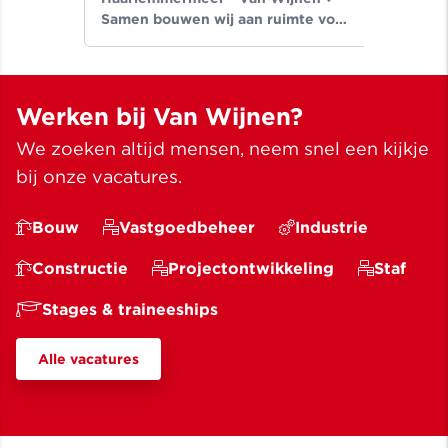
Samen bouwen wij aan ruimte voor
een beter leven ✓ Meer dan
bouwen sinds 1907
Werken bij Van Wijnen?
We zoeken altijd mensen, neem snel een kijkje
bij onze vacatures.
Bouw
Vastgoedbeheer
Industrie
Constructie
Projectontwikkeling
Staf
Stages & traineeships
Alle vacatures