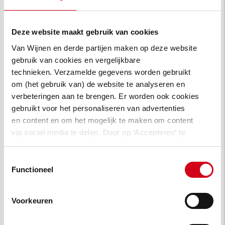
en onze andere partners, kunnen we
verduurzamingsprojecten op grote schaal
realiseren,” zegt Patrick Ubags, directeur Van
Deze website maakt gebruik van cookies
Wijnen. Frank Dijkhuis, directeur Smeets Bouw
Van Wijnen en derde partijen maken op deze website
voegt toe: “Kwaliteit en communicatie blijven
gebruik van cookies en vergelijkbare
daarbij altijd onze prioriteit. Zo maken we
technieken. Verzamelde gegevens worden gebruikt
om (het gebruik van) de website te analyseren en
concrete impact voor de bewoners en dragen
verbeteringen aan te brengen. Er worden ook cookies
we bij aan een duurzame toekomst!”
gebruikt voor het personaliseren van advertenties
en content en om het mogelijk te maken om content
via social media te delen. Door op ‘Accepteren’ te
klikken, stem je in met het gebruik van cookies. Een
omschrijving van de cookies waarvoor wij toestemming
Toestemmingsselectie
vragen lees je in
onze cookie verklaring
.
Functioneel
Voorkeuren