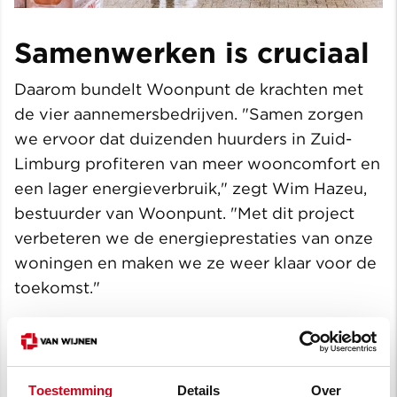
Samenwerken is cruciaal
Daarom bundelt Woonpunt de krachten met
de vier aannemersbedrijven. "Samen zorgen
we ervoor dat duizenden huurders in Zuid-
Limburg profiteren van meer wooncomfort en
een lager energieverbruik," zegt Wim Hazeu,
bestuurder van Woonpunt. "Met dit project
verbeteren we de energieprestaties van onze
woningen en maken we ze weer klaar voor de
toekomst."
De kracht van
Samen Duurzaam Vooruit
ligt in
de gezamenlijke aanpak. “Door onze kennis
expertise te bundelen met die van Woonpunt
Toestemming
Details
Over