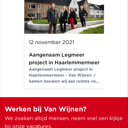
12 november 2021
Aangenaam Legmeer
project in Haarlemmermeer
Aangenaam Legmeer project in
Haarlemmermeer - Van Wijnen ✓
Samen bouwen wij aan ruimte voor
een beter leven ✓ Meer dan
bouwen sinds 1907
Werken bij Van Wijnen?
We zoeken altijd mensen, neem snel een kijkje
bij onze vacatures.