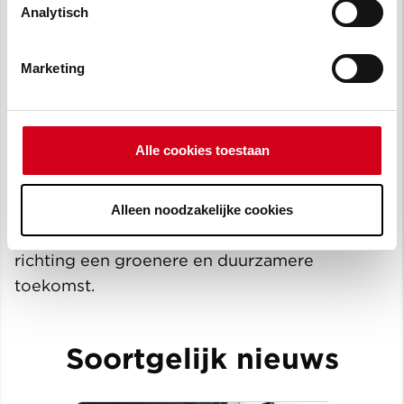
Analytisch
De werkzaamheden
Marketing
Bij deze grootschalige verduurzaming ligt de
focus op de buitenschil van de woningen.
Denk aan het isoleren van de spouw, het
Alle cookies toestaan
plaatsen van kozijnen met HR++-glas of het
verbeteren van de dak- en vloerisolatie. Met
deze verbeteringen verminderen we de CO 2-
Alleen noodzakelijke cookies
uitstoot aanzienlijk. Zo zetten we stappen
richting een groenere en duurzamere
toekomst.
Soortgelijk nieuws