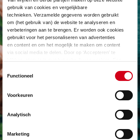
gebruik van cookies en vergelijkbare
technieken. Verzamelde gegevens worden gebruikt
om (het gebruik van) de website te analyseren en
verbeteringen aan te brengen. Er worden ook cookies
gebruikt voor het personaliseren van advertenties
en content en om het mogelijk te maken om content
via social media te delen. Door op ‘Accepteren’ te
klikken, stem je in met het gebruik van cookies. Een
omschrijving van de cookies waarvoor wij toestemming
Toestemmingsselectie
vragen lees je in
onze cookie verklaring
.
Functioneel
Voorkeuren
Analytisch
Marketing