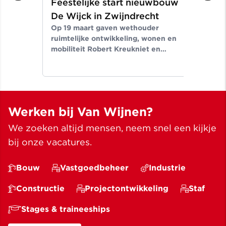
Feestelijke start nieuwbouw
Aa
De Wijck in Zwijndrecht
ge
Op 19 maart gaven wethouder
in
ruimtelijke ontwikkeling, wonen en
Seg
mobiliteit Robert Kreukniet en
tek
directeur projectontwikkeling Van
aan
Wijnen West.
nie
Hoo
Werken bij Van Wijnen?
We zoeken altijd mensen, neem snel een kijkje
bij onze vacatures.
Bouw
Vastgoedbeheer
Industrie
Constructie
Projectontwikkeling
Staf
Stages & traineeships