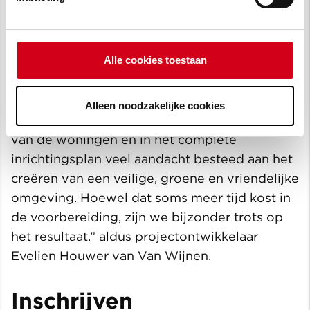
De krapte op de woningmarkt maakt dat de
gemeente Leusden inzet op
uitbreidingsplannen in een mix van
Alle cookies toestaan
woningtypes, om de doorstroming binnen
Leusden zoveel mogelijk te bevorderen. Hof
van Liz is daar een goed voorbeeld van. “We
Alleen noodzakelijke cookies
hebben uitgebreid gekeken naar het ontwerp
van de woningen én in het complete
inrichtingsplan veel aandacht besteed aan het
creëren van een veilige, groene en vriendelijke
omgeving. Hoewel dat soms meer tijd kost in
de voorbereiding, zijn we bijzonder trots op
het resultaat.” aldus projectontwikkelaar
Evelien Houwer van Van Wijnen.
Inschrijven