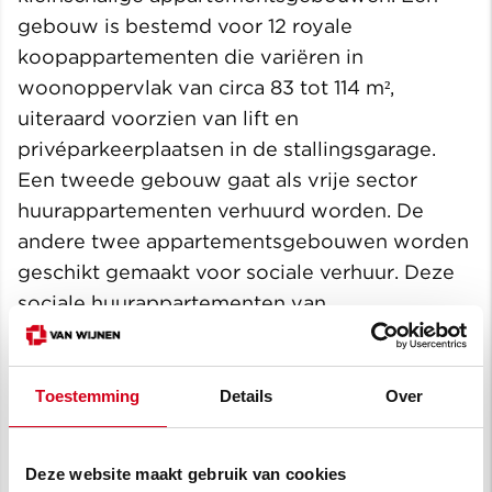
gebouw is bestemd voor 12 royale
koopappartementen die variëren in
woonoppervlak van circa 83 tot 114 m²,
uiteraard voorzien van lift en
privéparkeerplaatsen in de stallingsgarage.
Een tweede gebouw gaat als vrije sector
huurappartementen verhuurd worden. De
andere twee appartementsgebouwen worden
geschikt gemaakt voor sociale verhuur. Deze
sociale huurappartementen van
Woningstichting Leusden worden ruim na de
start van de bouw aangeboden via WoningNet
Eemvallei. Bij Woningnet ingeschreven
Toestemming
Details
Over
woningzoekenden kunnen op zijn vroegst pas
de tweede helft van 2021 reageren op deze
Deze website maakt gebruik van cookies
appartementen.