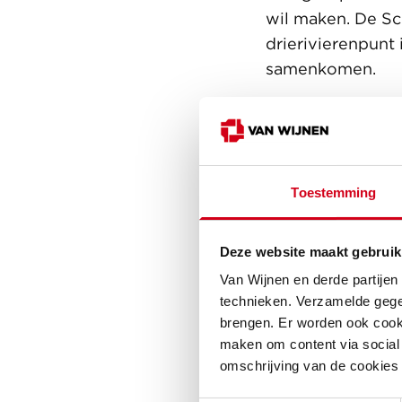
wil maken. De Sch
drierivierenpunt
samenkomen.
Wonen in
Voor De Schans B
bedrijven getra
Toestemming
industriële gebou
van de twee woo
Deze website maakt gebruik
gebied werden m
Van Wijnen en derde partijen
geschiedenis.
technieken. Verzamelde gege
brengen. Er worden ook cooki
De Schans Boeit 
maken om content via social 
van Rotterdam en
omschrijving van de cookies
project heeft een