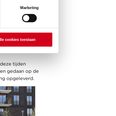
4-
Marketing
 Reeds voor de
oor de
dels verhuurd.
lle cookies toestaan
ande
 deze tijden
gen gedaan op de
ing opgeleverd.