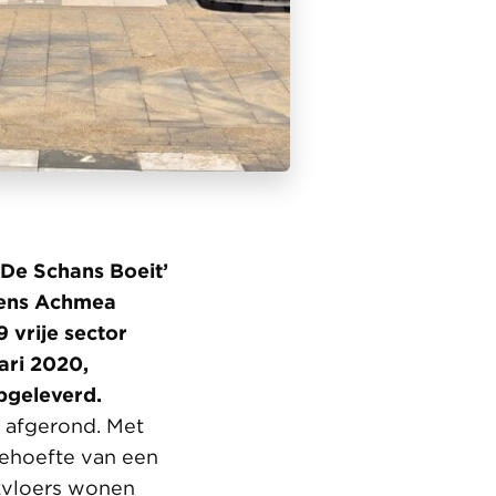
De Schans Boeit’
mens Achmea
 vrije sector
ari 2020,
pgeleverd.
 afgerond. Met
behoefte van een
jkvloers wonen