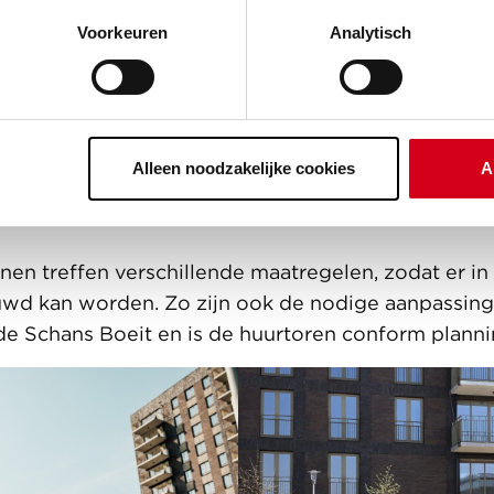
 bestaan uit een gevarieerd aanbod van 2-, 3- en 
Voorkeuren
Analytisch
ten. Er was veel vraag naar deze appartementen.
uw waren alle koopappartementen verkocht. Ook v
n was veel animo. Alle appartementen zijn inmid
Alleen noodzakelijke cookies
A
corona oplevering op gepl
nen treffen verschillende maatregelen, zodat er in
uwd kan worden. Zo zijn ook de nodige aanpassin
e Schans Boeit en is de huurtoren conform plann