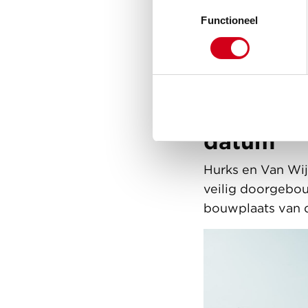
Toestemmingsselectie
Beide woontorens
Functioneel
kamerappartemen
start van de bo
huurappartemente
Ondanks 
datum
Hurks en Van Wij
veilig doorgebo
bouwplaats van d