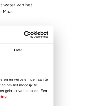
et water van het
we Maas
elateerde
merkt zich door
Over
riële uitstraling
et openbaar
rspronkelijke
eren en verbeteringen aan te
 en om het mogelijk te
naar het centrum
 het gebruik van cookies. Een
etsafstand en het
ring
.
.