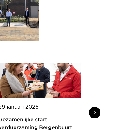
29 januari 2025
16 januari 
Gezamenlijke start
Versneld r
verduurzaming Bergenbuurt
verduurza