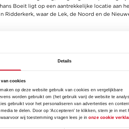
ans Boeit ligt op een aantrekkelijke locatie aan h
 in Ridderkerk, waar de Lek, de Noord en de Nieu
 een industrieel gebied
oeit werd een bedrijventerrein met maritiem ger
nsformeerd tot een woongebied. De omgeving ken
Details
wen en een weids uitzicht over het water. De indust
ntorens sluit goed aan op de omgeving. Ook in h
 van cookies
aterialen meegenomen die doen denken aan de oo
 maken op deze website gebruik van cookies en vergelijkbare
vens worden gebruikt om (het gebruik van) de website te analys
es gebruikt voor het personaliseren van advertenties en content
bevindt zich naast Paviljoen Struis, de FastFerry 
media te delen. Door op ‘Accepteren’ te klikken, stem je in met
 Dordrecht. Het centrum van Ridderkerk ligt op fi
 waarvoor wij toestemming vragen lees je in
onze cookie verkla
 centrale ligging ten opzichte van de grote steden