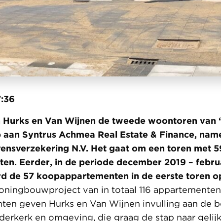
:36
 Hurks en Van Wijnen de tweede woontoren van ‘
p aan Syntrus Achmea Real Estate & Finance, na
ensverzekering N.V. Het gaat om een toren met 59
en. Eerder, in de periode december 2019 – febru
d de 57 koopappartementen in de eerste toren o
oningbouwproject van in totaal 116 appartementen
ten geven Hurks en Van Wijnen invulling aan de 
derkerk en omgeving, die graag de stap naar geli