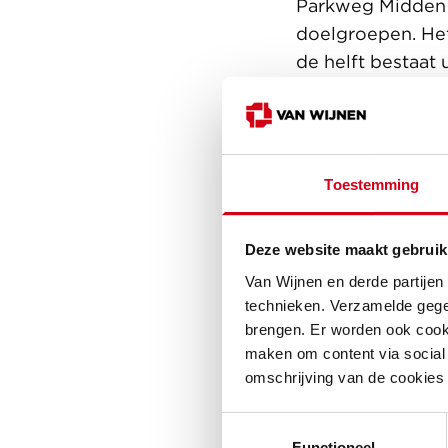
Parkweg Midden 
doelgroepen. Het
de helft bestaat 
levensloopbeste
maken we een buu
zegt Jeroen Roij
bestaat uit soci
Toestemming
40% bestaat uit 
woningtypes en p
Deze website maakt gebruik
wooncarrière te 
Van Wijnen en derde partijen
Kenmerkend aan h
technieken. Verzamelde gege
beplanting en bo
brengen. Er worden ook cooki
maken om content via social 
duurzame, klimaa
omschrijving van de cookies
voor het opvange
gebieden en zijn
Toestemmingsselectie
een prettige en 
Functioneel