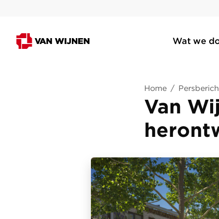
Wat we d
Home
/
Persberich
Van Wi
heront