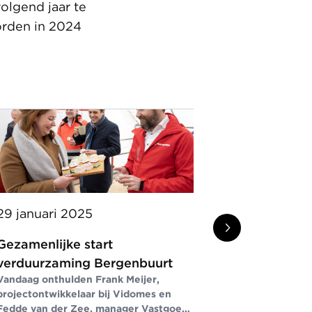
olgend jaar te
orden in 2024
29 januari 2025
16 januari 
Gezamenlijke start
Versneld r
verduurzaming Bergenbuurt
verduurza
Vandaag onthulden Frank Meijer,
subsidie
projectontwikkelaar bij Vidomes en
Minister Mona 
Fedde van der Zee, manager Vastgoed