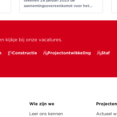
tekenen 29 januari 2025 de
aannemingsovereenkomst voor het
nieuwbouwproject TROM in Hoofddorp.
 kijkje bij onze vacatures.
e
Constructie
Projectontwikkeling
Staf
Wie zijn we
Projecten
Leer ons kennen
Actueel 