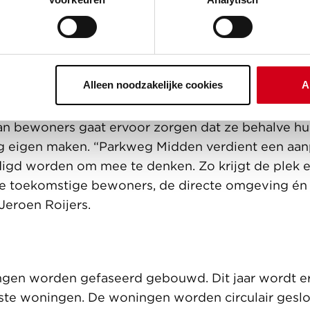
raat kunnen spelen.
et bewoners
Alleen noodzakelijke cookies
A
enden en belangstellenden worden betrokken bi
 wordt de openbare ruimte samen met de buurt v
n bewoners gaat ervoor zorgen dat ze behalve hu
g eigen maken. “Parkweg Midden verdient een aan
igd worden om mee te denken. Zo krijgt de plek e
de toekomstige bewoners, de directe omgeving én 
Jeroen Roijers.
gen worden gefaseerd gebouwd. Dit jaar wordt er
ste woningen. De woningen worden circulair geslo