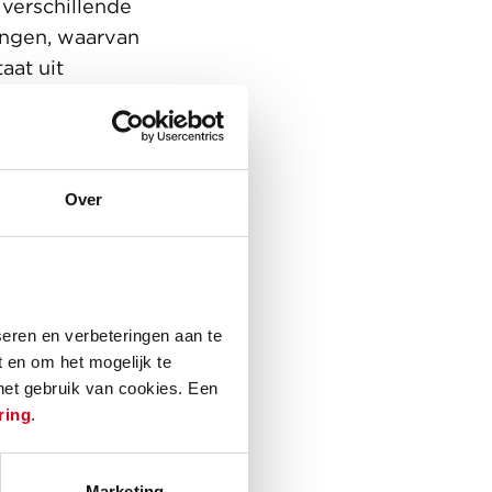
verschillende
ingen, waarvan
aat uit
uishoudens. “Zo
g kunnen wonen”,
n de woningen
plus. De overige
Over
ie in
de buurt
llende type
eren en verbeteringen aan te
voor een
 en om het mogelijk te
 het gebruik van cookies. Een
iltratieplekken
ring
.
r twee autovrije
Parkweg Midden
waar kinderen
Marketing