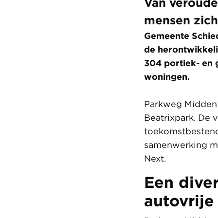
Van veroude
mensen zich
Gemeente Schied
de herontwikkel
304 portiek- en 
woningen.
Parkweg Midden 
Beatrixpark. De 
toekomstbestend
samenwerking me
Next.
Een diver
autovrije