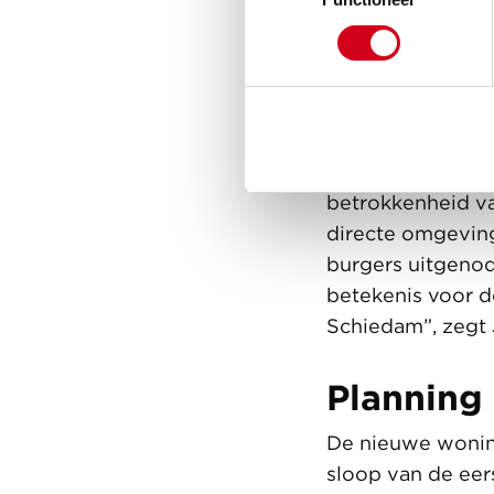
ongestoord op st
Samen m
Bewoners, omwon
planvorming. Zo
betrokkenheid va
directe omgevin
burgers uitgenod
betekenis voor 
Schiedam”, zegt 
Planning
De nieuwe wonin
sloop van de eer