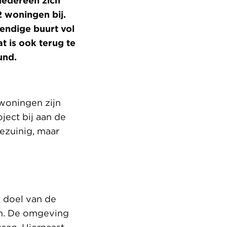
iedereen zich
2 woningen bij.
endige buurt vol
t is ook terug te
Bund.
woningen zijn
ject bij aan de
ezuinig, maar
 doel van de
en. De omgeving