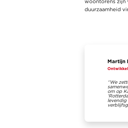
woontorens zijn 
duurzaamheid vi
Martijn
Ontwikke
‘’We zet
samenwer
om op Ka
‘Rotterd
levendig
verblijfs