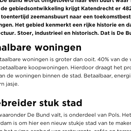
 De Bund wordt omgetoverd naar een buurt waar 
r de gebiedsontwikkeling krijgt Katendrecht er 48
 toentertijd zeemansbuurt naar een toekomstbest
gen. Het gebied kenmerkt een rijke historie en da
ectuur. Stoer, industrieel en historisch. Dat is De 
albare woningen
taalbare woningen is groter dan ooit. 40% van de 
betaalbare koopwoningen. Hierdoor draagt het pro
an de woningen binnen de stad. Betaalbaar, energi
n jasje.
breider stuk stad
aronder De Bund valt, is onderdeel van Pols. Het
dam is om hier een nieuw stukje stad van te mak