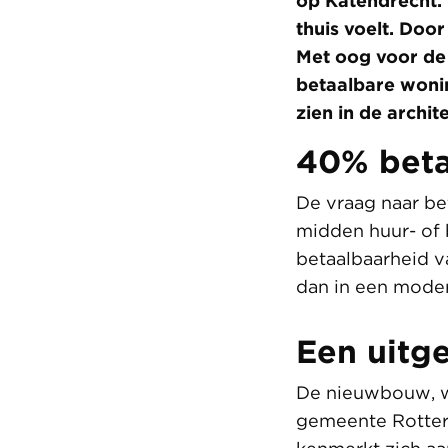
op Katendrecht.
thuis voelt. Doo
Met oog voor de
betaalbare wonin
zien in de archit
40% beta
De vraag naar be
midden huur- of 
betaalbaarheid v
dan in een moder
Een uitge
De nieuwbouw, wa
gemeente Rotter