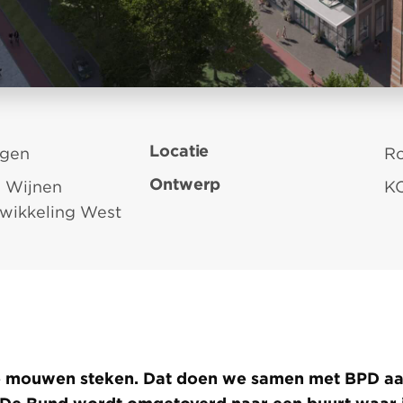
Locatie
ngen
Ro
Ontwerp
 Wijnen
K
twikkeling West
de mouwen steken. Dat doen we samen met BPD a