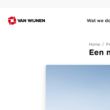
Wat we d
Home
/
Pr
Een n