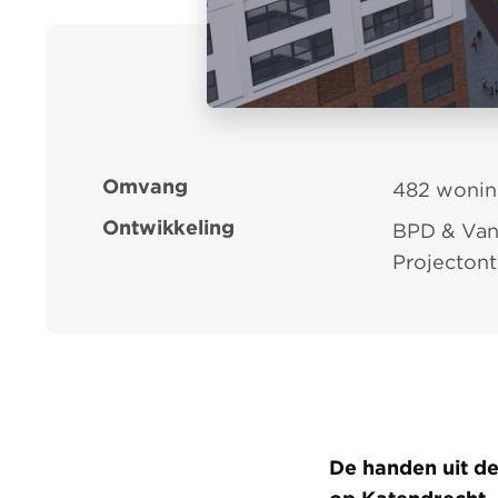
Omvang
482 woni
Ontwikkeling
BPD & Van
Projecton
De handen uit 