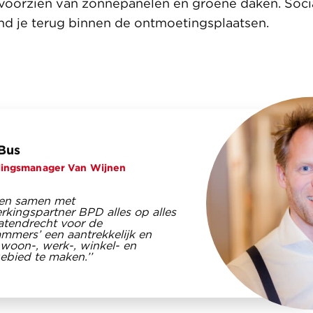
voorzien van zonnepanelen en groene daken. Soci
nd je terug binnen de ontmoetingsplaatsen.
 Bus
lingsmanager Van Wijnen
ten samen met
kingspartner BPD alles op alles
tendrecht voor de
ammers’ een aantrekkelijk en
 woon-, werk-, winkel- en
gebied te maken.’’