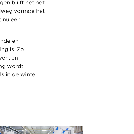
en blijft het hof
elweg vormde het
t nu een
onde en
ing is. Zo
ven, en
ng wordt
s in de winter