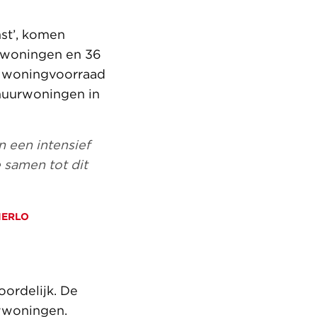
st’, komen
swoningen en 36
e woningvoorraad
huurwoningen in
 een intensief
e samen tot dit
IERLO
ordelijk. De
uwwoningen.