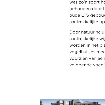
was zo’n soort h
behouden door he
oude LTS gebouw 
aantrekkelijke o
Door natuurinclu
aantrekkelijke wi
worden in het pl
vogelhuisjes me
voorzien van een
voldoende voedi