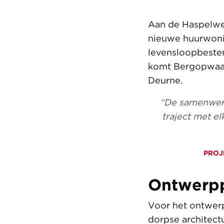
Aan de Haspelweg
nieuwe huurwoni
levensloopbeste
komt Bergopwaar
Deurne.
“De samenwerk
traject met el
PROJ
Ontwerp
Voor het ontwerp
dorpse architect