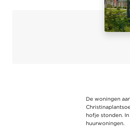
De woningen aan 
Christinaplantso
hofje stonden. I
huurwoningen.