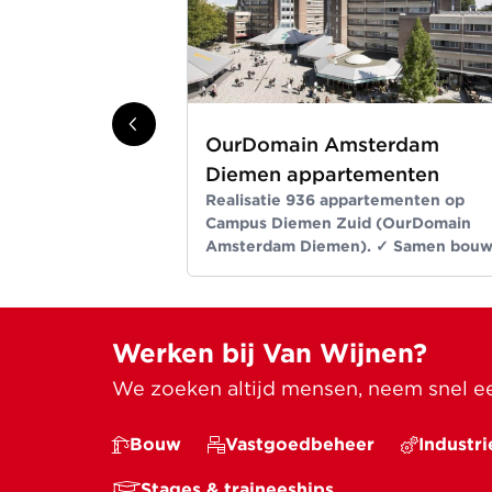
OurDomain Amsterdam
Diemen appartementen
Realisatie 936 appartementen op
Campus Diemen Zuid (OurDomain
Amsterdam Diemen). ✓ Samen bou
wij aan ruimte voor een beter leven
Meer dan bouwen sinds 1907
Werken bij Van Wijnen?
We zoeken altijd mensen, neem snel een
Bouw
Vastgoedbeheer
Industri
Stages & traineeships