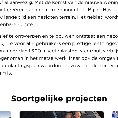
of al aanwezig. Met de komst van de nieuwe woning
t creëren van een ruime binnentuin. Bij de Hasp
lange tijd een gesloten terrein. Het gebied word
penbare ruimte.
sief te ontwerpen en te bouwen ontstaat een gez
jk, die voor alle gebruikers een prettige leefomgev
an meer dan 1.300 insectenkasten, vleermuisverblij
egenomen in het metselwerk. Maar ook de omgevi
 beplantingsplan waardoor er zowel in de zomer al
ng is.
Soortgelijke projecten