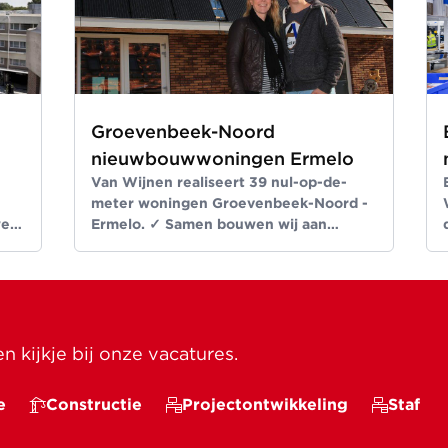
Groevenbeek-Noord
nieuwbouwwoningen Ermelo
Van Wijnen realiseert 39 nul-op-de-
meter woningen Groevenbeek-Noord -
wen
Ermelo. ✓ Samen bouwen wij aan
 ✓
ruimte voor een beter leven ✓ Meer dan
bouwen sinds 1907
 kijkje bij onze vacatures.
e
Constructie
Projectontwikkeling
Staf