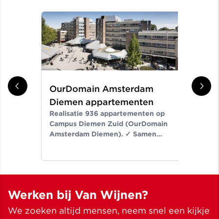
OurDomain Amsterdam
Gr
Diemen appartementen
ni
Realisatie 936 appartementen op
Er
Campus Diemen Zuid (OurDomain
Van
Amsterdam Diemen). ✓ Samen
de-
bouwen wij aan ruimte voor een
Noo
beter leven ✓ Meer dan bouwen
wij
sinds 1907
✓ M
Werken bij Van Wijnen?
We zoeken altijd mensen, neem snel een kijkje