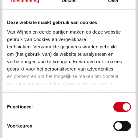
Toestemming
Details
Over
Welzijnsbevorderende
Deze website maakt gebruik van cookies
plek
Van Wijnen en derde partijen maken op deze website
gebruik van cookies en vergelijkbare
technieken. Verzamelde gegevens worden gebruikt
Bij de ontwikkeling van de plannen zijn
om (het gebruik van) de website te analyseren en
bewoners en medewerkers van het
verbeteringen aan te brengen. Er worden ook cookies
Maartenshuis nadrukkelijk betrokken. Zoveel
gebruikt voor het personaliseren van advertenties
mogelijk wensen van de bewoners zijn
en content en om het mogelijk te maken om content
ingepast. De bewoners zijn mensen met niet
via social media te delen. Door op ‘Accepteren’ te
aangeboren hersenletsel als gevolg van
klikken, stem je in met het gebruik van cookies. Een
omschrijving van de cookies waarvoor wij toestemming
bijvoorbeeld een auto-ongeluk of een
Toestemmingsselectie
vragen lees je in
onze cookie verklaring
.
Functioneel
hersenbloeding evenals mensen met ALS.
Maatwerk voor
Voorkeuren