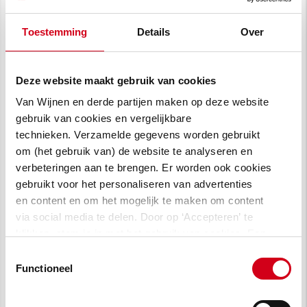
concept leg de nadruk op ruimtelijke beleving
Toestemming
Details
Over
en gemeenschapszin. Door stoere bakstenen
structuren te combineren met weelderige
groene tuinen, ontstaat een unieke
Deze website maakt gebruik van cookies
leefomgeving die zowel het verleden als de
Van Wijnen en derde partijen maken op deze website
toekomst van de wijk Linie laat zien.
gebruik van cookies en vergelijkbare
technieken. Verzamelde gegevens worden gebruikt
om (het gebruik van) de website te analyseren en
verbeteringen aan te brengen. Er worden ook cookies
gebruikt voor het personaliseren van advertenties
en content en om het mogelijk te maken om content
via social media te delen. Door op ‘Accepteren’ te
klikken, stem je in met het gebruik van cookies. Een
omschrijving van de cookies waarvoor wij toestemming
Toestemmingsselectie
vragen lees je in
onze cookie verklaring
.
Functioneel