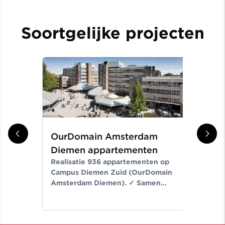
Soortgelijke projecten
OurDomain Amsterdam
Gr
Diemen appartementen
ni
Realisatie 936 appartementen op
Er
Campus Diemen Zuid (OurDomain
Van
Amsterdam Diemen). ✓ Samen
de-
bouwen wij aan ruimte voor een
Noo
beter leven ✓ Meer dan bouwen
wij
sinds 1907
✓ M