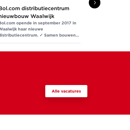
Bol.com distributiecentrum
De Alliant
nieuwbouw Waalwijk
Lucent-terr
Bol.com opende in september 2017 in
Wie langs Luc
Waalwijk haar nieuwe
zeggen dat d
distributiecentrum. ✓ Samen bouwen
waren. ✓ Sam
wij aan ruimte voor een beter leven ✓
voor een bete
Meer dan bouwen sinds 1907
bouwen sinds
Alle vacatures