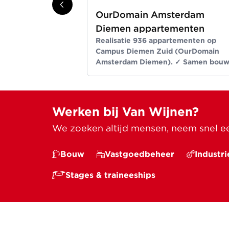
OurDomain Amsterdam
Diemen appartementen
Realisatie 936 appartementen op
Campus Diemen Zuid (OurDomain
Amsterdam Diemen). ✓ Samen bou
wij aan ruimte voor een beter leven
Meer dan bouwen sinds 1907
Werken bij Van Wijnen?
We zoeken altijd mensen, neem snel een
Bouw
Vastgoedbeheer
Industri
Stages & traineeships