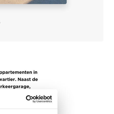
9
appartementen in
artier. Naast de
arkeergarage,
rtementen zijn
 Op het dak van
ntrale