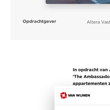
Opdrachtgever
Altera Va
In opdracht van 
'The Ambassador
appartementen z
aparte bergingen
gasloos en zijn
het gebouw ligg