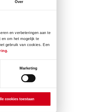
Over
 deze 19e-eeuwse
klassieke
eren en verbeteringen aan te
assadebuurt. Het
 en om het mogelijk te
tementen. Deze
 het gebruik van cookies. Een
ring
.
59 m². De
 hoge plafonds en
derne badkamer
Marketing
lle cookies toestaan