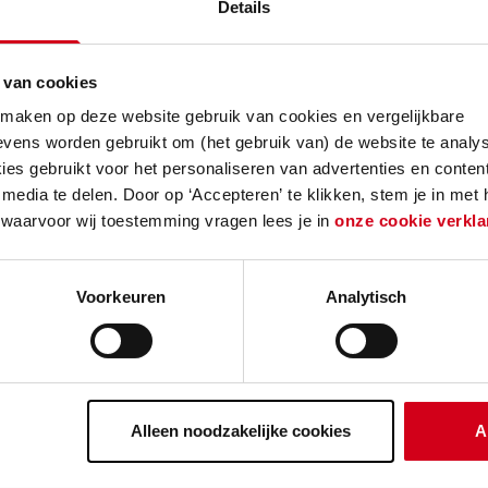
Details
 stijl in het Statenkwartier
 van cookies
er is één van de mooiste wijken van Den Haag. In
 maken op deze website gebruik van cookies en vergelijkbare
 straten en pleinen en bijzondere architectuur. De 
vens worden gebruikt om (het gebruik van) de website te analys
The Ambassador past uitstekend in de Haagse Amb
es gebruikt voor het personaliseren van advertenties en content
divers. Zo zijn er twee-, drie- en vierkamerappar
media te delen. Door op ‘Accepteren’ te klikken, stem je in met
 waarvoor wij toestemming vragen lees je in
onze cookie verkla
ppervlakte variërend van 68 m² tot maar liefst 1
alen luxe uit. Dat zie je terug in de afwerkingen,
jen. De woningen zijn tevens voorzien van een mo
Voorkeuren
Analytisch
Alleen noodzakelijke cookies
A