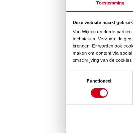
voorzieningen.
Toestemming
Klasse en
Deze website maakt gebruik
Het Statenkwarti
Van Wijnen en derde partijen
wijk zie je mooie
technieken. Verzamelde gege
uitstraling van 
brengen. Er worden ook cooki
woningaanbod is 
maken om content via social 
omschrijving van de cookies
hebben een woono
appartementen str
Toestemmingsselectie
grote raamparti
Functioneel
en keuken.