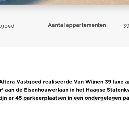
Aantal appartementen
stgoed
3
Altera Vastgoed realiseerde Van Wijnen 39 luxe 
' aan de Eisenhouwerlaan in het Haagse Statenkw
ijn er 45 parkeerplaatsen in een ondergelegen p
 en vier fietsenbergingen gerealiseerd.
Alle appa
 uitgerust met een luchtwarmtepomp en WTW-unit.
en zonnepanelen die stroom opwekken voor de ce