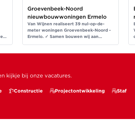
Groevenbeek-Noord
nieuwbouwwoningen Ermelo
Van Wijnen realiseert 39 nul-op-de-
meter woningen Groevenbeek-Noord -
wen
Ermelo. ✓ Samen bouwen wij aan
 ✓
ruimte voor een beter leven ✓ Meer dan
bouwen sinds 1907
 kijkje bij onze vacatures.
e
Constructie
Projectontwikkeling
Staf