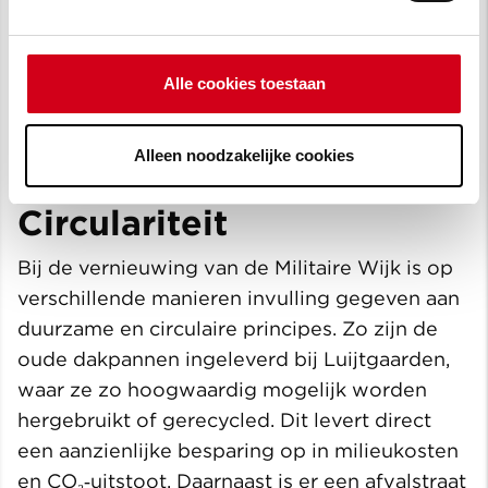
Renovatie en impregneren van
schoorstenen
Alle cookies toestaan
Vernieuwen van al het voegwerk
Herstellen van bergingskozijnen
Alleen noodzakelijke cookies
Circulariteit
Bij de vernieuwing van de Militaire Wijk is op
verschillende manieren invulling gegeven aan
duurzame en circulaire principes. Zo zijn de
oude dakpannen ingeleverd bij Luijtgaarden,
waar ze zo hoogwaardig mogelijk worden
hergebruikt of gerecycled. Dit levert direct
een aanzienlijke besparing op in milieukosten
en CO₂‑uitstoot. Daarnaast is er een afvalstraat