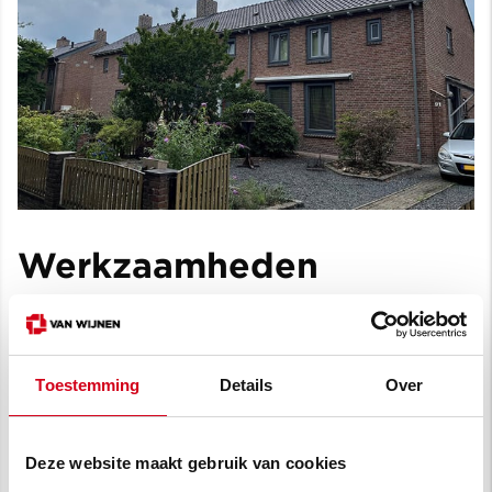
Werkzaamheden
Renovatie van drie verschillende
woningtypologieën binnen versnipperd
bezit
Toestemming
Details
Over
Labelsprong van G/D naar A
Deze website maakt gebruik van cookies
Dakisolatie van buitenaf en nieuwe