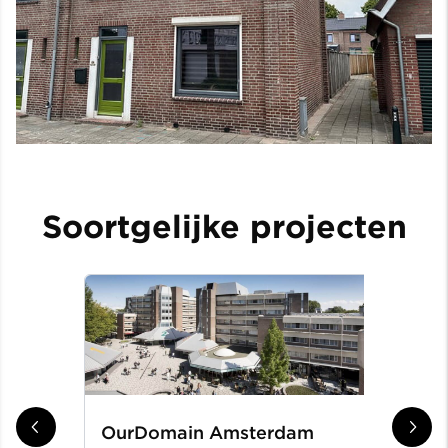
Soortgelijke projecten
OurDomain Amsterdam
Gr