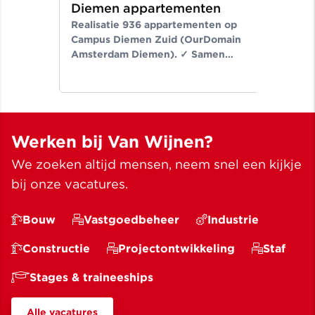
Diemen appartementen
ni
Realisatie 936 appartementen op
Er
Campus Diemen Zuid (OurDomain
Van
Amsterdam Diemen). ✓ Samen
de-
bouwen wij aan ruimte voor een
Noo
beter leven ✓ Meer dan bouwen
wij
sinds 1907
✓ M
Werken bij Van Wijnen?
We zoeken altijd mensen, neem snel een kijkje
bij onze vacatures.
Bouw
Vastgoedbeheer
Industrie
Constructie
Projectontwikkeling
Staf
Stages & traineeships
Alle vacatures