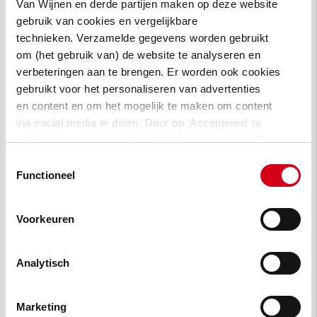
dakpannen
Van Wijnen en derde partijen maken op deze website
gebruik van cookies en vergelijkbare
Extra isolatie van vloer, spouw en dak
technieken. Verzamelde gegevens worden gebruikt
om (het gebruik van) de website te analyseren en
Behoud van bestaande kozijnen; nieuwe
verbeteringen aan te brengen. Er worden ook cookies
kunststof kozijnen met HR‑beglazing
gebruikt voor het personaliseren van advertenties
geplaatst waar nodig
en content en om het mogelijk te maken om content
via social media te delen. Door op ‘Accepteren’ te
Renovatie van badkamer, keuken en toilet
klikken, stem je in met het gebruik van cookies. Een
op basis van ouderdom
omschrijving van de cookies waarvoor wij toestemming
Toestemmingsselectie
vragen lees je in
onze cookie verklaring
.
Functioneel
Verplaatsing van badkamers van begane
grond naar verdieping (met toevoegen
Voorkeuren
van een kast en herindeling van
slaapkamer)
Analytisch
Installatie van mechanische ventilatie met
CO₂‑sturing
Marketing