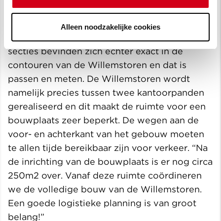
Willemstoren Rotterdam
De oude kademuren zijn deels behouden om
Alleen noodzakelijke cookies
verzakking van de grond te voorkomen. Deze
secties bevinden zich echter exact in de
contouren van de Willemstoren en dat is
passen en meten. De Willemstoren wordt
namelijk precies tussen twee kantoorpanden
gerealiseerd en dit maakt de ruimte voor een
bouwplaats zeer beperkt. De wegen aan de
voor- en achterkant van het gebouw moeten
te allen tijde bereikbaar zijn voor verkeer. “Na
de inrichting van de bouwplaats is er nog circa
250m2 over. Vanaf deze ruimte coördineren
we de volledige bouw van de Willemstoren.
Een goede logistieke planning is van groot
belang!”