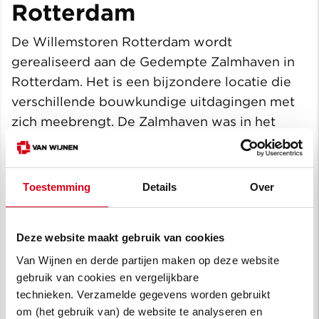
Rotterdam
De Willemstoren Rotterdam wordt
gerealiseerd aan de Gedempte Zalmhaven in
Rotterdam. Het is een bijzondere locatie die
verschillende bouwkundige uitdagingen met
zich meebrengt. De Zalmhaven was in het
verleden een haven. Deze haven is jaren later
opgevuld met oorlogspuin uit de Tweede
Wereldoorlog. In die periode zijn onder
Toestemming
Details
Over
andere de Erasmusbrug en de inmiddels
herkenbare skyline van Rotterdam ontstaan.
Deze website maakt gebruik van cookies
“Behalve de funderingen van het vorige
gebouw, zijn we het oorlogspuin ook
Van Wijnen en derde partijen maken op deze website
gebruik van cookies en vergelijkbare
tegengekomen. Ook de oude kadewanden
technieken. Verzamelde gegevens worden gebruikt
van vroeger waren nog aanwezig. Deze
om (het gebruik van) de website te analyseren en