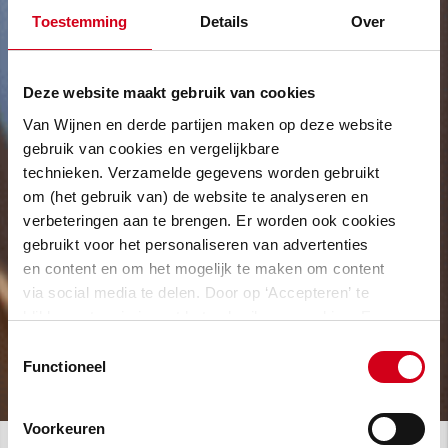
Toestemming
Details
Over
Deze website maakt gebruik van cookies
Van Wijnen en derde partijen maken op deze website
gebruik van cookies en vergelijkbare
technieken. Verzamelde gegevens worden gebruikt
om (het gebruik van) de website te analyseren en
verbeteringen aan te brengen. Er worden ook cookies
gebruikt voor het personaliseren van advertenties
en content en om het mogelijk te maken om content
via social media te delen. Door op ‘Accepteren’ te
klikken, stem je in met het gebruik van cookies. Een
omschrijving van de cookies waarvoor wij toestemming
Toestemmingsselectie
vragen lees je in
onze cookie verklaring
.
Functioneel
Voorkeuren