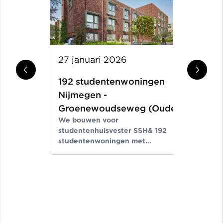
27 januari 2026
4
192 studentenwoningen
K
Nijmegen -
D
O
Groenewoudseweg (Oude
K
We bouwen voor
GGD-locatie)
d
studentenhuisvester SSH& 192
a
studentenwoningen met
c
hoogwaardige faciliteiten, waar
v
studenten zelfstandig of met elkaar
kunnen wonen.