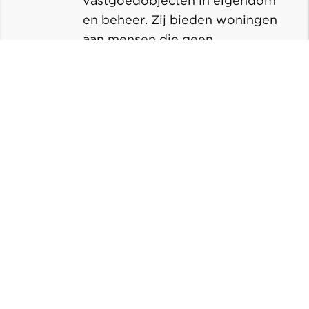
vastgoedobjecten in eigendom
en beheer. Zij bieden woningen
aan mensen die geen
koopwoning of duurdere (vrije
sector) huurwoning kunnen
betalen. Verreweg de meeste
huurwoningen van Woonwenz
zijn dan ook sociale
huurwoningen, huurwoningen
met een huurprijs onder de
huurtoeslaggrens.
Lees meer over Woonwenz