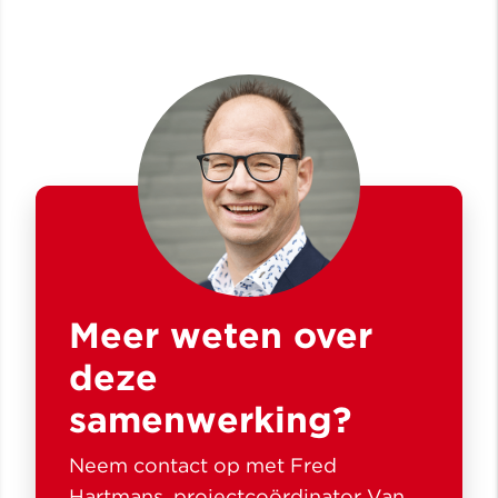
Meer weten over
deze
samenwerking?
Neem contact op met Fred
Hartmans, projectcoördinator Van