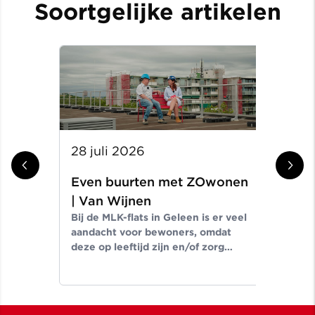
Soortgelijke artikelen
28 juli 2026
14 
Even buurten met ZOwonen
Ev
In d
| Van Wijnen
de 
Bij de MLK-flats in Geleen is er veel
tus
aandacht voor bewoners, omdat
Een
deze op leeftijd zijn en/of zorg
cent
nodig hebben. In deze video gaan
Thomas Starmans en Caroline
Laeven met elkaar in gesprek.