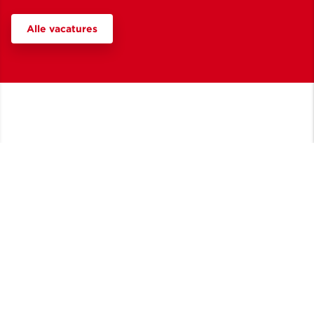
Alle vacatures
Wat doen we
Ontwikkelen
Bouwen
Transformeren
Renoveren
Beheren
Wie zijn we