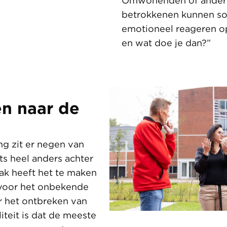
Omwonenden of ander
betrokkenen kunnen s
emotioneel reageren o
en wat doe je dan?”
en naar de
ing zit er negen van
ets heel anders achter
ak heeft het te maken
voor het onbekende
r het ontbreken van
liteit is dat de meeste