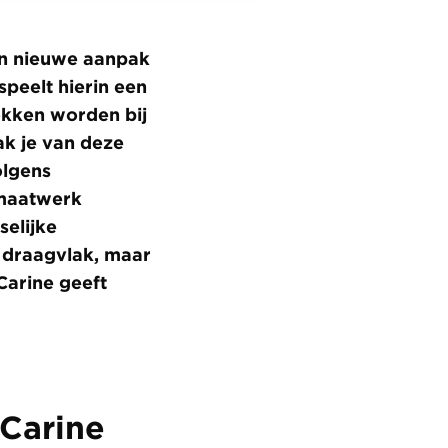
en nieuwe aanpak
speelt hierin een
rokken worden bij
k je van deze
olgens
 maatwerk
selijke
n draagvlak, maar
 Carine geeft
 Carine