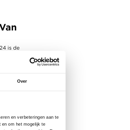
l
 Van
24 is de
, die wet-
 fysieke
egt.
grijke pijler
Over
een plan of
nwoners,
en daar
eren en verbeteringen aan te
 en om het mogelijk te