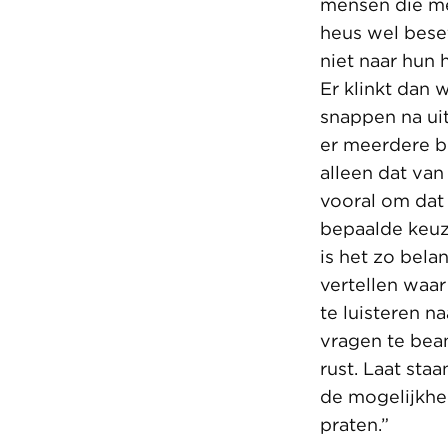
mensen die m
heus wel bese
niet naar hun 
Er klinkt dan 
snappen na ui
er meerdere b
alleen dat van
vooral om dat 
bepaalde keu
is het zo belan
vertellen waar
te luisteren n
vragen te bea
rust. Laat sta
de mogelijkhe
praten.”