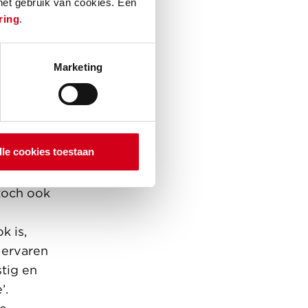
 het gebruik van cookies. Een
elijke plicht,
ring
.
d ik.
vaak
Marketing
oor de
. Het zou
mwonenden
s jíj morgen
lle cookies toestaan
 een
g in je
 toch ook
k is,
 ervaren
stig en
’.