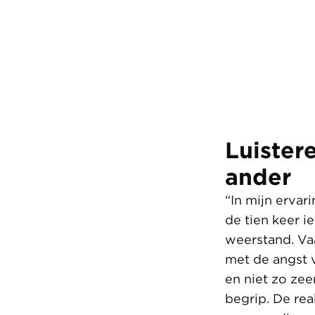
Luister
ander
“In mijn ervar
de tien keer i
weerstand. Va
met de angst 
en niet zo zee
begrip. De rea