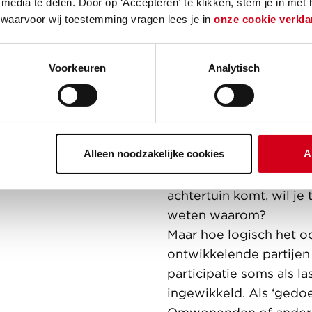
media te delen. Door op ‘Accepteren’ te klikken, stem je in met
“Participatie is een wett
 waarvoor wij toestemming vragen lees je in
onze cookie verkla
en ook heel logisch, vin
Ontwikkelplannen zijn 
Voorkeuren
Analytisch
behoorlijk ingrijpend v
directe woonomgeving
heel gek zijn als je o
daar niet bij betrekt. Al
Alleen noodzakelijke cookies
A
in de krant leest dat er
flatgebouw van vijf hoo
achtertuin komt, wil je
weten waarom?
Maar hoe logisch het oo
ontwikkelende partijen
participatie soms als la
ingewikkeld. Als ‘gedoe