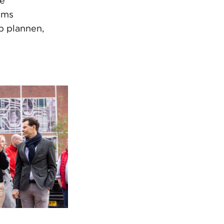
e
oms
p plannen,