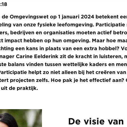
:18
n de Omgevingswet op 1 januari 2024 betekent e
ling van onze fysieke leefomgeving. Participatie 
ners, bedrijven en organisaties moeten actief bet
ect impact hebben op hun omgeving. Maar hoe maa
ichting een kans in plaats van een extra hobbel? V
ger Carine Eelderink zit de kracht in luisteren,
iste balans vinden tussen wettelijke kaders en men
rticipatie helpt zo niet alleen bij het creëren va
tert projecten zelfs. Hoe pak je het effectief aan?
uit de praktijk.
De visie van