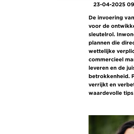
23-04-2025 09
De invoering va
voor de ontwikke
sleutelrol. Inwo
plannen die dir
wettelijke verpl
commercieel mana
leveren en de ju
betrokkenheid. Pa
verrijkt en verbe
waardevolle tips 