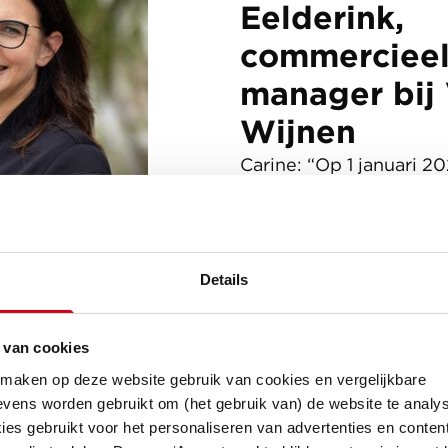
Eelderink,
commerciee
manager bij
Wijnen
Carine: “Op 1 januari 20
Omgevingswet ingegaan
en regelgeving voor de
leefomgeving samenvo
Participatie is een belan
Details
onder deze wet. Als je 
project hebt, moet je
 van cookies
belanghebbenden als i
 maken op deze website gebruik van cookies en vergelijkbare
organisaties en bedrijv
vens worden gebruikt om (het gebruik van) de website te analys
actief bij betrekken.”
es gebruikt voor het personaliseren van advertenties en content