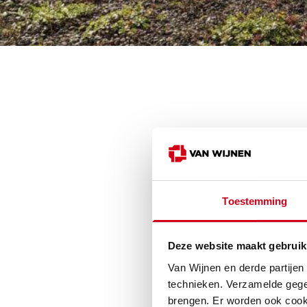
Voel ji
Het klimaat v
Toestemming
gaat met de a
aan bij?
Deze website maakt gebruik
Klimaat en en
Van Wijnen en derde partijen
Nederland wil
technieken. Verzamelde gege
van de aarde. 
brengen. Er worden ook cooki