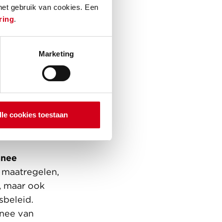
 reductie.
 het gebruik van cookies. Een
ring
.
ben je
Marketing
de slag
eld door de
en op een
 voelt de
lle cookies toestaan
maatakkoord
nnee
 maatregelen,
, maar ook
sbeleid.
nnee van