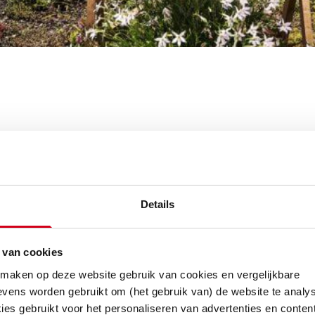
j ook de urgentie?
erandert. Grondstoffen worden schaarser. Je wilt 
Details
arde, de omgeving en de bewoners. Hoe draag je 
 van cookies
ergie: dat gaat iedereen aan
 maken op deze website gebruik van cookies en vergelijkbare
 Europees koploper zijn bij het tegengaan van d
vens worden gebruikt om (het gebruik van) de website te analys
Om uiterlijk in 2050 klimaatneutraal te zijn, scher
es gebruikt voor het personaliseren van advertenties en content