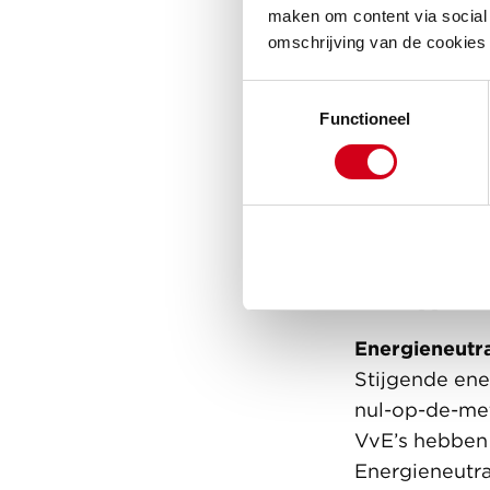
het doel voor
maken om content via social 
Daar hebben 
omschrijving van de cookies
De urgentie 
Toestemmingsselectie
Werk je bijvo
Functioneel
belegger of p
gegaan met de
warmtevraag 
duurzame ener
urgentie van 
richtinggeven
Energieneutr
Stijgende ene
nul-op-de-met
VvE’s hebben 
Energieneutr