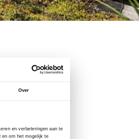
dat het beter
Over
daar actief
e opwarming
eren en verbeteringen aan te
pt ons kabinet
 en om het mogelijk te