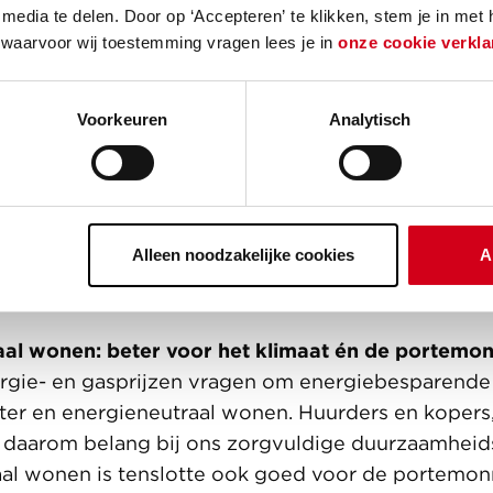
 2030 in de Klimaatwet aan tot tenminste 55% CO2
media te delen. Door op ‘Accepteren’ te klikken, stem je in met
we allemaal mee te maken.
 waarvoor wij toestemming vragen lees je in
onze cookie verkla
van het Klimaatakkoord
orbeeld voor een gemeente of woningcorporatie, 
Voorkeuren
Analytisch
rojectontwikkelaar? Dan ben je waarschijnlijk aan 
 doelstellingen in het Klimaatakkoord. Bijvoorbe
van woningen te beperken. Woningen aan te sluit
giebron. Door de CO2-uitstoot te verminderen. Je
Alleen noodzakelijke cookies
A
het Klimaatakkoord. Net als wij. Daarom is het Kli
d voor ons handelen.
aal wonen: beter voor het klimaat én de portemo
rgie- en gasprijzen vragen om energiebesparende
er en energieneutraal wonen. Huurders en kopers
daarom belang bij ons zorgvuldige duurzaamheid
aal wonen is tenslotte ook goed voor de portemo