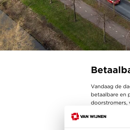
Betaalb
Vandaag de dag
betaalbare en 
doorstromers, v
levensfase.
Een plek