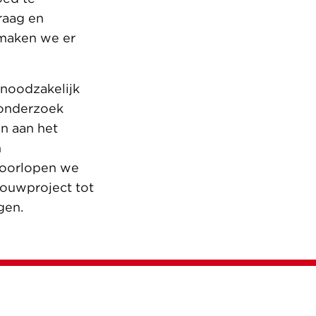
raag en
 maken we er
 noodzakelijk
 onderzoek
en aan het
n
doorlopen we
bouwproject tot
gen.