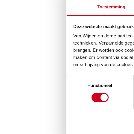
Toestemming
Hoe dat thuis e
andere woonbe
Deze website maakt gebruik
leefwensen van 
Van Wijnen en derde partijen
naar de ideal
technieken. Verzamelde gege
klanten en de 
brengen. Er worden ook cooki
waarde creëren
maken om content via social 
omschrijving van de cookies
Toestemmingsselectie
Functioneel