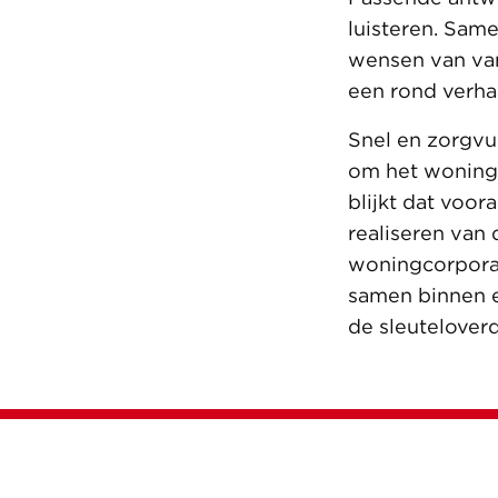
luisteren. Same
wensen van va
een rond verha
Snel en zorgvul
om het woningt
blijkt dat voor
realiseren va
woningcorpora
samen binnen e
de sleutelover
Werken bij Van Wijnen?
We zoeken altijd mensen, neem snel een