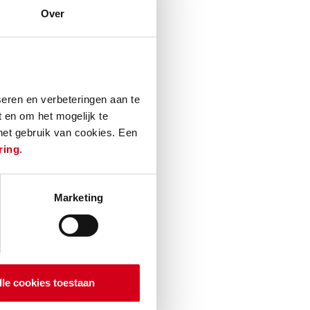
Over
woont, heeft
. De
ngeren. De reis
 met onze
eren en verbeteringen aan te
ekken van
 en om het mogelijk te
 het gebruik van cookies. Een
ring
.
Marketing
lle cookies toestaan