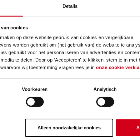
Details
ruitziet? Dat is voor iedereen anders. Wie alleen 
hoeften dan bijvoorbeeld gezinnen met kinderen
 van cookies
vitale ouderen verschillen van die van digitale jo
 maken op deze website gebruik van cookies en vergelijkbare
e woon- en leefomgeving maken we dan ook samen
vens worden gebruikt om (het gebruik van) de website te analys
eindgebruikers. Pas dan weten we zeker dat we pl
es gebruikt voor het personaliseren van advertenties en content
 waar mensen graag willen zijn.
media te delen. Door op ‘Accepteren’ te klikken, stem je in met
 waarvoor wij toestemming vragen lees je in
onze cookie verkla
Voorkeuren
Analytisch
Alleen noodzakelijke cookies
A