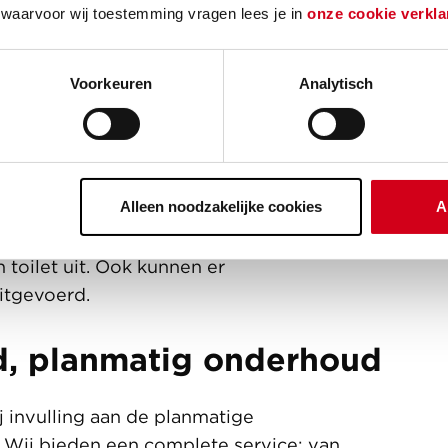
t Fijn Wonen hebben wij langdurige
 waarvoor wij toestemming vragen lees je in
onze cookie verkla
Voorkeuren
Analytisch
nt om een woning een opknapbeurt te geven.
r een nieuwe huurder de woning betrekt,
Alleen noodzakelijke cookies
A
s voor dat de woning weer up-to-date is en
aast voeren we ook in bewoonde staat
toilet uit. Ook kunnen er
itgevoerd.
d, planmatig onderhoud
 invulling aan de planmatige
Wij bieden een complete service: van