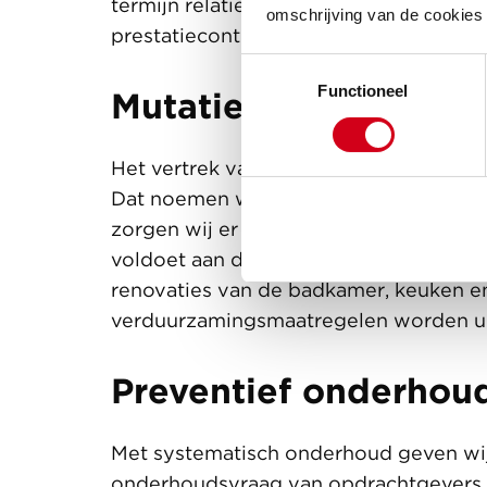
termijn relaties met deze klanten. Me
omschrijving van de cookies
prestatiecontracten.
Toestemmingsselectie
Functioneel
Mutatie onderhoud
Het vertrek van huurders is hét mome
Dat noemen we mutatieonderhoud. Voo
zorgen wij er met onze (keten)partner
voldoet aan de gestelde eisen. Daarn
renovaties van de badkamer, keuken en 
verduurzamingsmaatregelen worden u
Preventief onderhou
Met systematisch onderhoud geven wij
onderhoudsvraag van opdrachtgevers. 