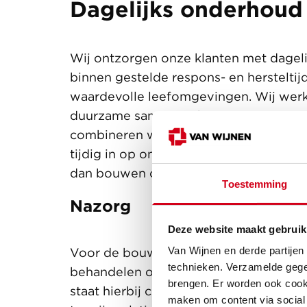
Dagelijks onderhoud
Wij ontzorgen onze klanten met dageli
binnen gestelde respons- en hersteltij
waardevolle leefomgevingen. Wij wer
duurzame samenwerking met onze opdra
combineren we dagelijks onderhoud m
tijdig in op onderhoudsvraagstukken,
dan bouwen cirkel optimaal.
Toestemming
Nazorg
Deze website maakt gebruik
Van Wijnen en derde partijen
Voor de bouwbedrijven en
Fijn Wonen
technieken. Verzamelde gege
behandelen onderhoudsklachten die voo
brengen. Er worden ook cooki
staat hierbij centraal. Zo bedienen wi
maken om content via social 