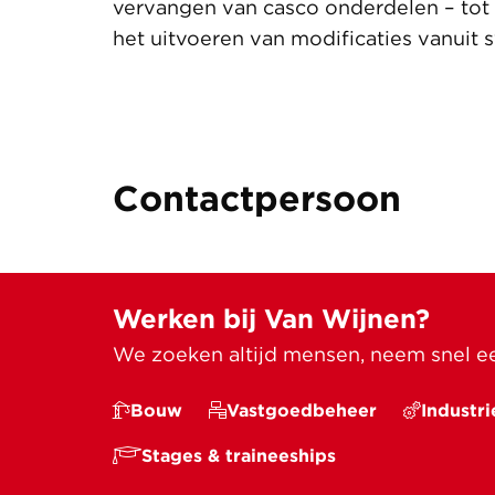
vervangen van casco onderdelen – tot 
het uitvoeren van modificaties vanuit
Contactpersoon
Werken bij Van Wijnen?
We zoeken altijd mensen, neem snel een
Bouw
Vastgoedbeheer
Industri
Stages & traineeships