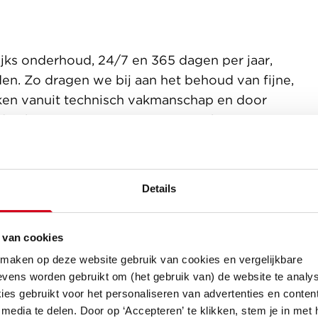
jks onderhoud, 24/7 en 365 dagen per jaar,
den. Zo dragen we bij aan het behoud van fijne,
ken vanuit technisch vakmanschap en door
chtgevers en partners. Bij voorkeur
et preventief onderhoud/MJOP. Zo spelen we
 signaleren we kansen en benutten we de Meer
Details
 van cookies
 maken op deze website gebruik van cookies en vergelijkbare
voeren wij het garantieonderhoud uit en
vens worden gebruikt om (het gebruik van) de website te analys
rt komen uit de oplevering. De klantreis
es gebruikt voor het personaliseren van advertenties en content
j kopers optimaal en bouwen we aan lange
media te delen. Door op ‘Accepteren’ te klikken, stem je in met