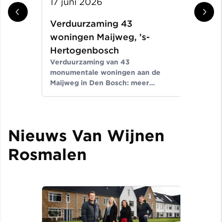
17 juni 2026
27
Verduurzaming 43
Ve
woningen Maijweg, ’s-
wo
Hertogenbosch
He
Verduurzaming van 43
Ver
monumentale woningen aan de
Maa
Maijweg in Den Bosch: meer
Wij
comfort, lagere energievraag en
ene
behoud van historisch karakter in
opl
opdracht van Zayaz.
Nieuws Van Wijnen
Rosmalen