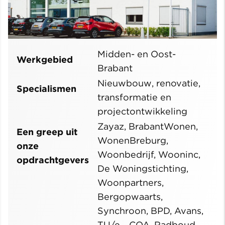
Midden- en Oost-
Werkgebied
Brabant
Nieuwbouw, renovatie,
Specialismen
transformatie en
projectontwikkeling
Zayaz, BrabantWonen,
Een greep uit
WonenBreburg,
onze
Woonbedrijf, Wooninc,
opdrachtgevers
De Woningstichting,
Woonpartners,
Bergopwaarts,
Synchroon, BPD, Avans,
TU/e, , COA, Radboud