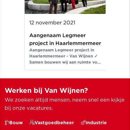
12 november 2021
Aangenaam Legmeer
project in Haarlemmermeer
Aangenaam Legmeer project in
Haarlemmermeer - Van Wijnen ✓
Samen bouwen wij aan ruimte voor
een beter leven ✓ Meer dan
bouwen sinds 1907
Werken bij Van Wijnen?
We zoeken altijd mensen, neem snel een kijkje
bij onze vacatures.
Bouw
Vastgoedbeheer
Industrie