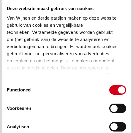
Deze website maakt gebruik van cookies
Van Wijnen en derde partijen maken op deze website
gebruik van cookies en vergelijkbare
Synchroon
WonenBreburg
technieken. Verzamelde gegevens worden gebruikt
om (het gebruik van) de website te analyseren en
verbeteringen aan te brengen. Er worden ook cookies
gebruikt voor het personaliseren van advertenties
en content en om het mogelijk te maken om content
via social media te delen. Door op ‘Accepteren’ te
klikken, stem je in met het gebruik van cookies. Een
omschrijving van de cookies waarvoor wij toestemming
Toestemmingsselectie
Zayaz
vragen lees je in
onze cookie verklaring
.
Functioneel
Voorkeuren
Contactpersonen
Analytisch