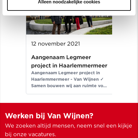
Alleen noodzakelijke cookies
12 november 2021
Aangenaam Legmeer
project in Haarlemmermeer
Aangenaam Legmeer project in
Haarlemmermeer - Van Wijnen ✓
Samen bouwen wij aan ruimte voor
een beter leven ✓ Meer dan
bouwen sinds 1907
Werken bij Van Wijnen?
We zoeken altijd mensen, neem snel een kijkje
bij onze vacatures.