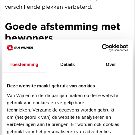
verschillende plekken verbeterd.
Goede afstemming met
bewoners
De plannen zijn van begin af aan goed
afgestemd met de projectcommissie die
Toestemming
Details
Over
speciaal hiervoor is samengesteld. Van Wijnen
Amsterdam heeft de bewonersbegeleiding
tijdens de uitvoering voor haar rekening
Deze website maakt gebruik van cookies
genomen.
Van Wijnen en derde partijen maken op deze website
gebruik van cookies en vergelijkbare
Remi van der Pol, Hoofd Planvoorbereiding
technieken. Verzamelde gegevens worden gebruikt
Renovatie & Transformatie bij
Van Wijnen
om (het gebruik van) de website te analyseren en
Amsterdam
is enthousiast over de
verbeteringen aan te brengen. Er worden ook cookies
samenwerking:
‘De goede samenwerking met
gebruikt voor het personaliseren van advertenties