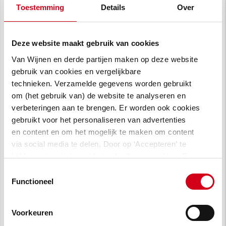
Toestemming
Details
Over
Van Wijnen Projectontwikkeling is ook gestart
met de verkoop van fase 3: 38
eengezinswoningen, variërend van
Deze website maakt gebruik van cookies
kadewoningen met terras aan het water tot
Van Wijnen en derde partijen maken op deze website
herenhuizen en stadswoningen. Arjan van
gebruik van cookies en vergelijkbare
Meijeren, directeur van Van Wijnen
technieken. Verzamelde gegevens worden gebruikt
Projectontwikkeling:
"Deze verscheidenheid
om (het gebruik van) de website te analyseren en
aan woningtypes maakt de buurt toegankelijk
verbeteringen aan te brengen. Er worden ook cookies
gebruikt voor het personaliseren van advertenties
voor een diversiteit aan bewoners, van stellen
en content en om het mogelijk te maken om content
en jonge gezinnen tot singles en ouderen." Er
via social media te delen. Door op ‘Accepteren’ te
zijn nog woningen beschikbaar in fase 3, kijk
klikken, stem je in met het gebruik van cookies. Een
voor het aanbod op
dirkzwagerschiedam.nl
.''
omschrijving van de cookies waarvoor wij toestemming
Toestemmingsselectie
vragen lees je in
onze cookie verklaring
.
Functioneel
Nieuwbouwopgave in
Schiedam
Voorkeuren
De vraag naar woningen in Nederland is groot.