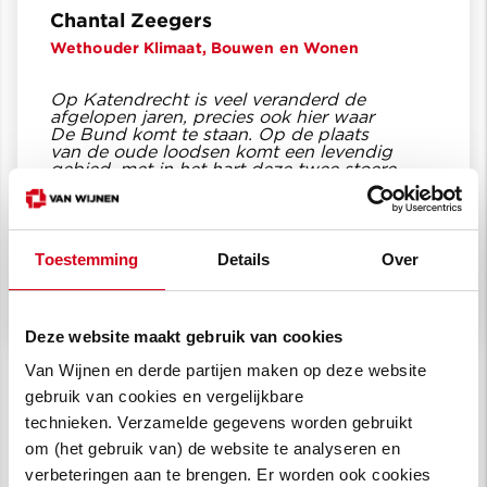
Chantal Zeegers
Wethouder Klimaat, Bouwen en Wonen
Op Katendrecht is veel veranderd de
afgelopen jaren, precies ook hier waar
De Bund komt te staan. Op de plaats
van de oude loodsen komt een levendig
gebied, met in het hart deze twee stoere
woontorens. Hier kan straks gewoond
worden maar ook gewerkt en
gerecreëerd. Ik ben blij dat dit stukje
Katendrecht met De Bund een nieuwe
impuls krijgt en dat er weer meer
Toestemming
Details
Over
woningen, ook in het middensegment,
toegevoegd worden.
Deze website maakt gebruik van cookies
Van Wijnen en derde partijen maken op deze website
gebruik van cookies en vergelijkbare
technieken. Verzamelde gegevens worden gebruikt
om (het gebruik van) de website te analyseren en
verbeteringen aan te brengen. Er worden ook cookies