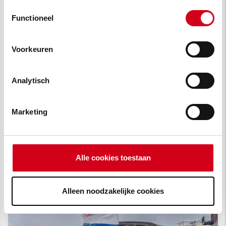
omschrijving van de cookies waarvoor wij toestemming
Toestemmingsselectie
beide partijen pas echt tot leven komt.
vragen lees je in
onze cookie verklaring
.
Functioneel
Voorkeuren
Analytisch
Marketing
Alle cookies toestaan
Alleen noodzakelijke cookies