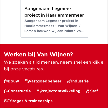
Aangenaam Legmeer
project in Haarlemmermeer
Aangenaam Legmeer project in
Haarlemmermeer - Van Wijnen ✓
Samen bouwen wij aan ruimte voor
een beter leven ✓ Meer dan
bouwen sinds 1907
Werken bij Van Wijnen?
We zoeken altijd mensen, neem snel een kijkje
bij onze vacatures.
Bouw
Vastgoedbeheer
Industrie
Constructie
Projectontwikkeling
Staf
Stages & traineeships