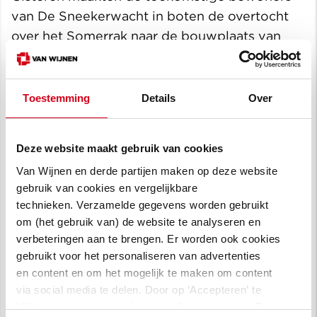
van De Sneekerwacht in boten de overtocht
over het Somerrak naar de bouwplaats van
hun nieuwe woning om het hoogste punt te
vieren. Het behalen van het hoogste punt van
De Sneekerwacht is voor hen een mooie
Toestemming
Details
Over
bouwmijlpaal. Zij werden uitgenodigd voor
een feestelijke bouwhandeling van het hijsen
Deze website maakt gebruik van cookies
van een liftplaat dat letterlijk het hoogste punt
Van Wijnen en derde partijen maken op deze website
markeert. Tegelijkertijd was er gelegenheid
gebruik van cookies en vergelijkbare
voor de toekomstige bewoners om hun
technieken. Verzamelde gegevens worden gebruikt
nieuwe buren te ontmoeten en samen te
om (het gebruik van) de website te analyseren en
proosten op een voorspoedig vervolg van de
verbeteringen aan te brengen. Er worden ook cookies
bouw. BPD en Van Wijnen zijn blij met de
gebruikt voor het personaliseren van advertenties
zichtbare voortgang van de bouw en de
en content en om het mogelijk te maken om content
via social media te delen. Door op ‘Accepteren’ te
betrokkenheid van de bewoners. Hierdoor
klikken, stem je in met het gebruik van cookies. Een
komt de ontwikkeling van het gebied voor