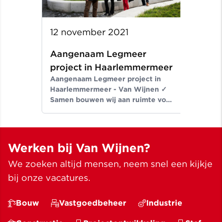
12 november 2021
Aangenaam Legmeer
project in Haarlemmermeer
Aangenaam Legmeer project in
Haarlemmermeer - Van Wijnen ✓
Samen bouwen wij aan ruimte voor
een beter leven ✓ Meer dan
bouwen sinds 1907
Werken bij Van Wijnen?
We zoeken altijd mensen, neem snel een kijkje
bij onze vacatures.
Bouw
Vastgoedbeheer
Industrie