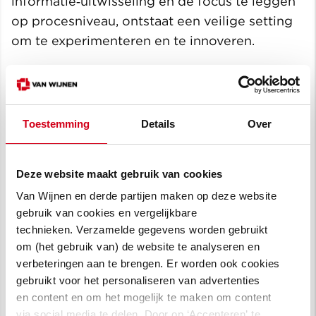
informatie‑uitwisseling en de focus te leggen
op procesniveau, ontstaat een veilige setting
om te experimenteren en te innoveren.
De komende periode werken de
initiatiefnemers samen met marktpartijen en
overheden toe naar een concrete uitwerking
Toestemming
Details
Over
die binnen afzienbare tijd operationeel wordt.
Een praktijkproef die inzicht geeft in wat
werkt en wat niet.
Deze website maakt gebruik van cookies
Van Wijnen en derde partijen maken op deze website
gebruik van cookies en vergelijkbare
technieken. Verzamelde gegevens worden gebruikt
om (het gebruik van) de website te analyseren en
verbeteringen aan te brengen. Er worden ook cookies
gebruikt voor het personaliseren van advertenties
en content en om het mogelijk te maken om content
via social media te delen. Door op ‘Accepteren’ te