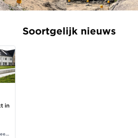
Soortgelijk nieuws
t in
 een