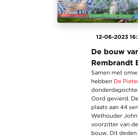
12-06-2023 16
De bouw van
Rembrandt Er
Samen met omwon
hebben
De Piete
donderdagochtend
Oord gevierd. De
plaats aan 44 s
Wethouder John 
voorzitter van de
bouw. Dit deden 