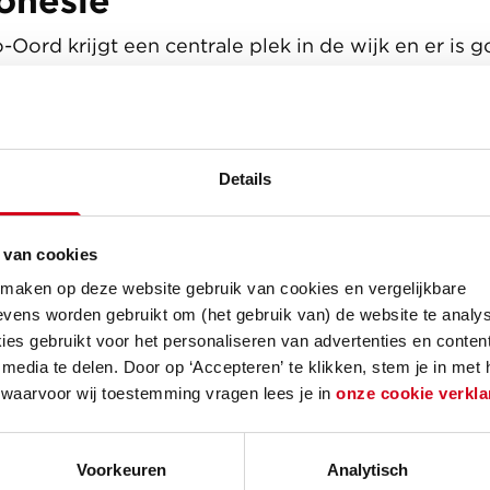
ohesie
Oord krijgt een centrale plek in de wijk en er is
usie. De villa’s krijgen een huiselijke sfeer waarin
n wordt geslapen. Contact met de buurt wordt ge
n blijven deelnemen aan de maatschappij. Ook ko
e wandelen en te verblijven.
Details
ade, zorgmanager bij Pieter Raat en kwartiermak
ale inclusie en gelukkig ouder worden voorop staan 
 van cookies
verbonden. Blijven meedoen, erbij horen, gezien e
 maken op deze website gebruik van cookies en vergelijkbare
ook wat mensen met dementie willen."
vens worden gebruikt om (het gebruik van) de website te analys
es gebruikt voor het personaliseren van advertenties en content
media te delen. Door op ‘Accepteren’ te klikken, stem je in met
 waarvoor wij toestemming vragen lees je in
onze cookie verkla
Voorkeuren
Analytisch