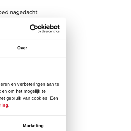
 goed nagedacht
 beneden wordt
stimuleerd,
mt er een groene
Over
er van Hugo-Oord
en onlosmakelijk
n gehoord
eren en verbeteringen aan te
 en om het mogelijk te
 het gebruik van cookies. Een
ring
.
Marketing