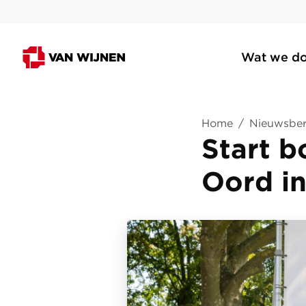
Wat we d
Home
/
Nieuwsber
Start 
Oord i