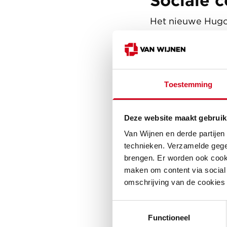
Sociale c
Het nieuwe Hugo-
over sociale incl
gewoond en bove
zodat de seniore
binnentuin om t
Toestemming
Paul Jeroen Verk
licht toe. "Soci
Deze website maakt gebruik
met elkaar zijn 
Van Wijnen en derde partijen
worden. Dat is 
technieken. Verzamelde gege
brengen. Er worden ook cooki
maken om content via social 
omschrijving van de cookies
Toestemmingsselectie
Functioneel