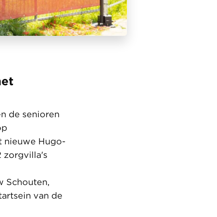
het
n de senioren
op
et nieuwe Hugo-
zorgvilla's
w Schouten,
tartsein van de