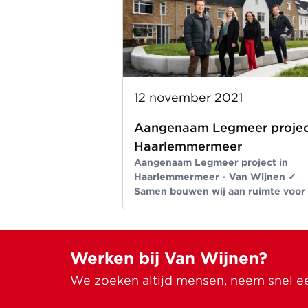
12 november 2021
Aangenaam Legmeer projec
Haarlemmermeer
Aangenaam Legmeer project in
Haarlemmermeer - Van Wijnen ✓
Samen bouwen wij aan ruimte voor
beter leven ✓ Meer dan bouwen si
1907
Werken bij Van Wijnen?
We zoeken altijd mensen, neem snel een