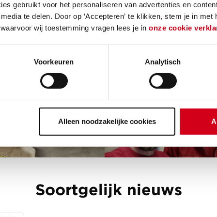
t event bestaat pas 2 jaar en wordt georganiseerd 
es gebruikt voor het personaliseren van advertenties en content
media te delen. Door op ‘Accepteren’ te klikken, stem je in met
jsregio's in de provincie Groningen.
 waarvoor wij toestemming vragen lees je in
onze cookie verkla
Voorkeuren
Analytisch
Alleen noodzakelijke cookies
A
Soortgelijk nieuws