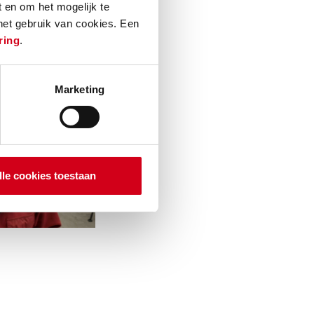
vanuit de Sterk
 en om het mogelijk te
 het gebruik van cookies. Een
ring
.
Marketing
lle cookies toestaan