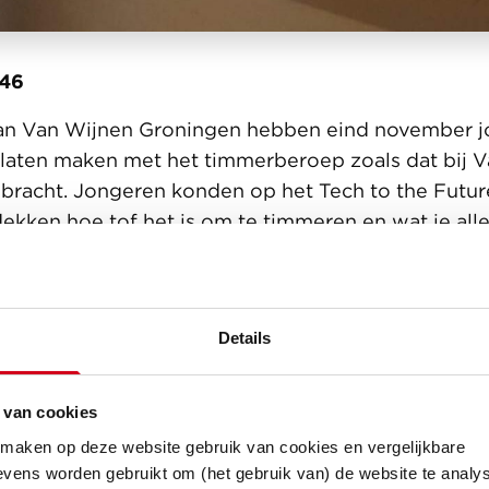
:46
van Van Wijnen Groningen hebben eind november j
is laten maken met het timmerberoep zoals dat bij 
ebracht. Jongeren konden op het Tech to the Futur
dekken hoe tof het is om te timmeren en wat je all
t SSPB Praktijkcentrum Bouw deelden we een mo
nt liet het event zien dat techniek niet alleen met
Details
 over het bedenken van innovatieve oplossingen zo
 van cookies
he Future event ontdekken middelbare scholieren 
 maken op deze website gebruik van cookies en vergelijkbare
ent wordt georganiseerd voor alle tweedeklassers
vens worden gebruikt om (het gebruik van) de website te analys