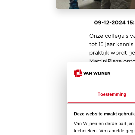
09-12-2024 15
Onze collega's 
tot 15 jaar kenn
praktijk wordt g
MartiniPlaza ont
maken. Samen me
Aan de andere ka
Toestemming
is maar ook gaat
drones.
Deze website maakt gebruik
Op het Tech to t
Van Wijnen en derde partijen
techniek. Het ev
technieken. Verzamelde gege