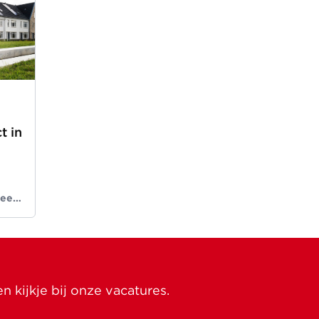
t in
 een
nds
 kijkje bij onze vacatures.