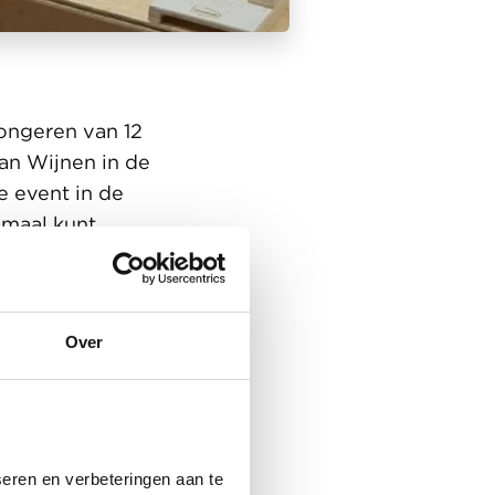
ongeren van 12
Van Wijnen in de
e event in de
emaal kunt
oie stand.
 je handen werken
Over
als gebruik van
de wereld van
 op het vmbo in
eren en verbeteringen aan te