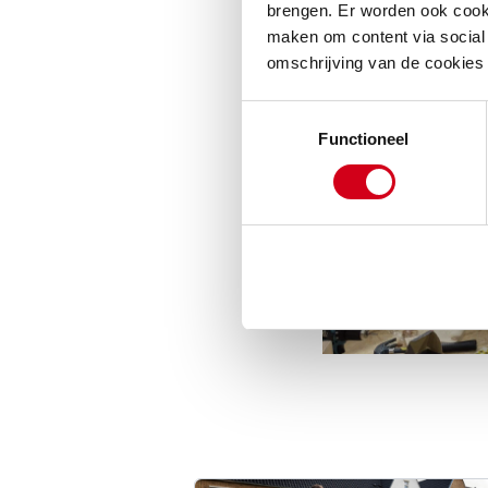
de provincie. He
brengen. Er worden ook cooki
maken om content via social 
Techniek onderwi
omschrijving van de cookies
Toestemmingsselectie
Functioneel