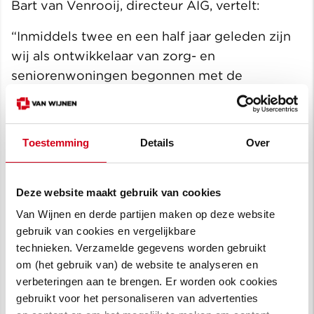
Bart van Venrooij, directeur AIG, vertelt:
“Inmiddels twee en een half jaar geleden zijn
wij als ontwikkelaar van zorg- en
seniorenwoningen begonnen met de
herontwikkeling van Hugo-Oord. Wij kunnen
terugkijken op een uitstekende samenwerking
met de gemeente Dijk en Waard, De Pieter
Toestemming
Details
Over
Raat Stichting, Woonwaard en tevens
bouwbedrijf van Wijnen. In deze tijd best
bijzonder dat ook met de realisatie van het
Deze website maakt gebruik van cookies
laatste onderdeel van deze locatie met dank
Van Wijnen en derde partijen maken op deze website
aan meedenken van alle genoemde partijen
gebruik van cookies en vergelijkbare
technieken. Verzamelde gegevens worden gebruikt
binnenkort wordt begonnen.”
om (het gebruik van) de website te analyseren en
verbeteringen aan te brengen. Er worden ook cookies
Goede mix van woningen
gebruikt voor het personaliseren van advertenties