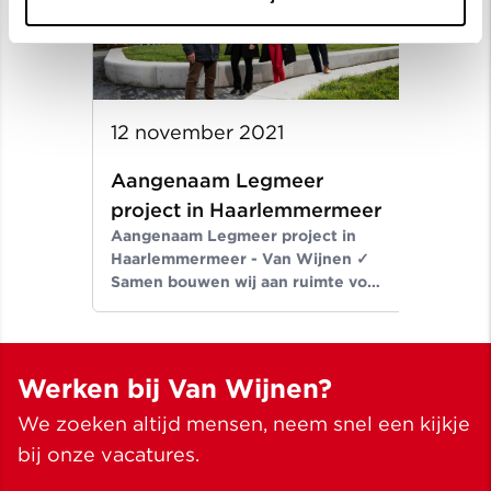
12 november 2021
Aangenaam Legmeer
project in Haarlemmermeer
Aangenaam Legmeer project in
Haarlemmermeer - Van Wijnen ✓
Samen bouwen wij aan ruimte voor
een beter leven ✓ Meer dan
bouwen sinds 1907
Werken bij Van Wijnen?
We zoeken altijd mensen, neem snel een kijkje
bij onze vacatures.