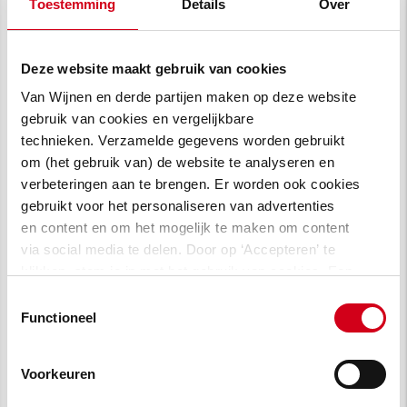
Van Wijnen. Zijdebalen is een gasloze wijk en
Toestemming
Details
Over
aangesloten op de Utrechtse
stadsverwarming, de daken zijn voorzien van
Deze website maakt gebruik van cookies
zonnepanelen, de woningen kennen een hoge
Van Wijnen en derde partijen maken op deze website
luchtdichtheid en hebben CO2-gestuurde
gebruik van cookies en vergelijkbare
ventilatiesystemen. Daarmee overtreft
technieken. Verzamelde gegevens worden gebruikt
Zijdebalen wettelijke normeringen in het
om (het gebruik van) de website te analyseren en
kader van duurzaamheid.
verbeteringen aan te brengen. Er worden ook cookies
gebruikt voor het personaliseren van advertenties
Klik hier
om meer te weten te komen over
en content en om het mogelijk te maken om content
Zijdebalen.
via social media te delen. Door op ‘Accepteren’ te
klikken, stem je in met het gebruik van cookies. Een
omschrijving van de cookies waarvoor wij toestemming
Toestemmingsselectie
vragen lees je in
onze cookie verklaring
.
Functioneel
Voorkeuren