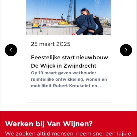
25 maart 2025
31 
Feestelijke start nieuwbouw
Aa
De Wijck in Zwijndrecht
ge
Op 19 maart gaven wethouder
in
ruimtelijke ontwikkeling, wonen en
Seg
mobiliteit Robert Kreukniet en
tek
directeur projectontwikkeling Van
aan
Wijnen West.
nie
Hoo
Werken bij Van Wijnen?
We zoeken altijd mensen, neem snel een kijkje