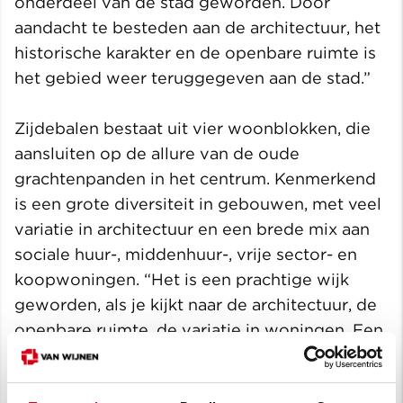
onderdeel van de stad geworden. Door
aandacht te besteden aan de architectuur, het
historische karakter en de openbare ruimte is
het gebied weer teruggegeven aan de stad.”
Zijdebalen bestaat uit vier woonblokken, die
aansluiten op de allure van de oude
grachtenpanden in het centrum. Kenmerkend
is een grote diversiteit in gebouwen, met veel
variatie in architectuur en een brede mix aan
sociale huur-, middenhuur-, vrije sector- en
koopwoningen. “Het is een prachtige wijk
geworden, als je kijkt naar de architectuur, de
openbare ruimte, de variatie in woningen. Een
plek die écht bij de stad hoort”, aldus Arjan
van Meijeren, directeur
projectontwikkeling
bij