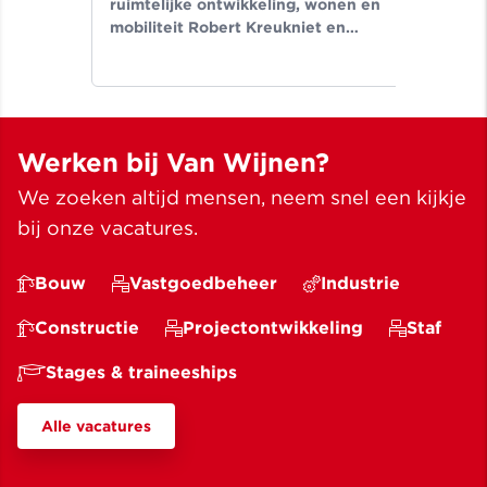
ruimtelijke ontwikkeling, wonen en
Seg
mobiliteit Robert Kreukniet en
tek
directeur projectontwikkeling Van
aan
Wijnen West.
nie
Hoo
Werken bij Van Wijnen?
We zoeken altijd mensen, neem snel een kijkje
bij onze vacatures.
Bouw
Vastgoedbeheer
Industrie
Constructie
Projectontwikkeling
Staf
Stages & traineeships
Alle vacatures