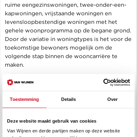
ruime eengezinswoningen, twee-onder-een-
kapwoningen, vrijstaande woningen en
levensloopbestendige woningen met het
gehele woonprogramma op de begane grond.
Door de variatie in woningtypes is het voor de
toekomstige bewoners mogelijk om de
volgende stap binnen de wooncarrière te
maken.
‘We kijken ernaar uit om deze gehele nieuwe
Toestemming
Details
Over
wijk te mogen realiseren’ zegt Arjan van
Meijeren, directeur Van Wijnen
Projectontwikkeling West.
Deze website maakt gebruik van cookies
Van Wijnen en derde partijen maken op deze website