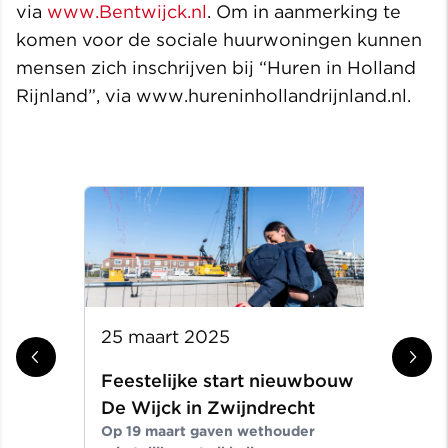
via
www.Bentwijck.nl
. Om in aanmerking te
komen voor de sociale huurwoningen kunnen
mensen zich inschrijven bij “Huren in Holland
Rijnland”, via www.hureninhollandrijnland.nl.
25 maart 2025
31 
Feestelijke start nieuwbouw
Aa
De Wijck in Zwijndrecht
ge
Op 19 maart gaven wethouder
in