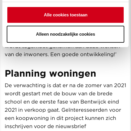
bouwplan bijdraagt aan het versterken van de
leefbaarheid in Benthuizen. ‘ Er is behoefte
Alle cookies toestaan
aan woningen voor verschillende doelgroepen
en voorzieningen voor de jeugd. Met dit type
Alleen noodzakelijke cookies
woningen en de bouw van de brede school
wordt tegemoet gekomen aan deze wensen
van de inwoners. Een goede ontwikkeling!’
Planning woningen
De verwachting is dat er na de zomer van 2021
wordt gestart met de bouw van de brede
school en de eerste fase van Bentwijck eind
2021 in verkoop gaat. Geïnteresseerden voor
een koopwoning in dit project kunnen zich
inschrijven voor de nieuwsbrief