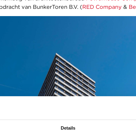
opdracht van BunkerToren B.V. (
RED Company
&
Be
Details