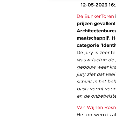
12-05-2023 16:
De BunkerToren
prijzen gevallen
Architectenbure
maatschappij’. 
categorie ‘Ident
De jury is zeer t
wauw-factor; de j
gebouw weer krac
jury ziet dat vee
schuilt in het be
basis vormt voor
en de onbetwiste
Van Wijnen Ros
Het ontwerp is a