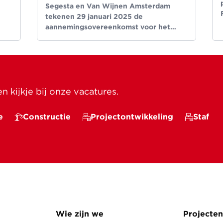
Segesta en Van Wijnen Amsterdam
tekenen 29 januari 2025 de
aannemingsovereenkomst voor het
nieuwbouwproject TROM in Hoofddorp.
 kijkje bij onze vacatures.
e
Constructie
Projectontwikkeling
Staf
Wie zijn we
Projecten