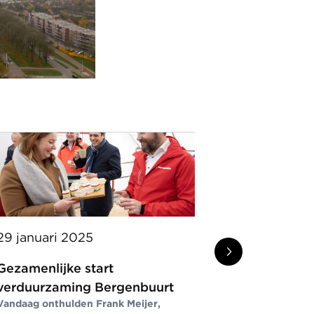
29 januari 2025
16 januari 
Gezamenlijke start
Versneld r
verduurzaming Bergenbuurt
verduurza
Vandaag onthulden Frank Meijer,
subsidie