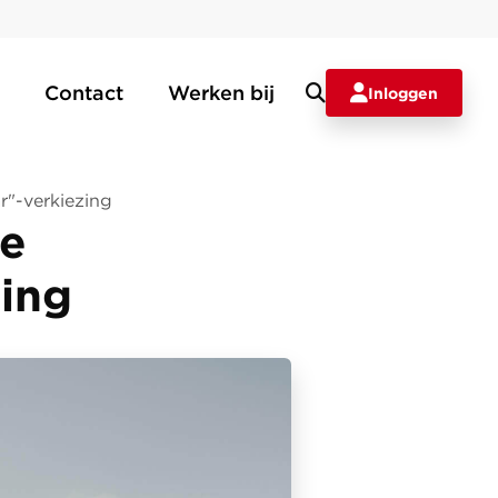
Contact
Werken bij
Inloggen
r"-verkiezing
te
zing