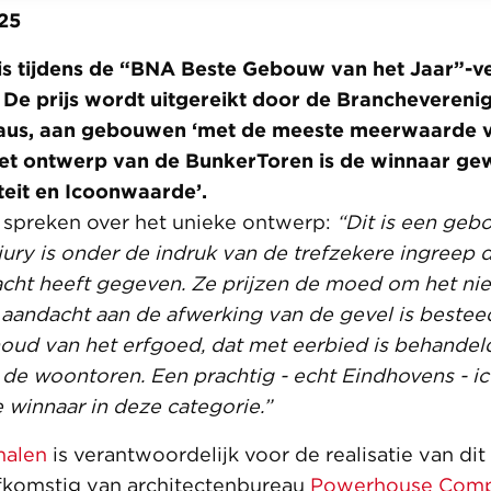
25
is tijdens de “BNA Beste Gebouw van het Jaar”-ve
! De prijs wordt uitgereikt door de Brancheveren
aus, aan gebouwen ‘met de meeste meerwaarde 
Het ontwerp van de BunkerToren is de winnaar ge
iteit en Icoonwaarde’.
e spreken over het unieke ontwerp:
“Dit is een geb
ury is onder de indruk van de trefzekere ingreep d
ht heeft gegeven. Ze prijzen de moed om het niet
l aandacht aan de afwerking van de gevel is bestee
houd van het erfgoed, dat met eerbied is behandeld,
 de woontoren. Een prachtig - echt Eindhovens - i
 winnaar in deze categorie.”
malen
is verantwoordelijk voor de realisatie van dit
fkomstig van architectenbureau
Powerhouse Com