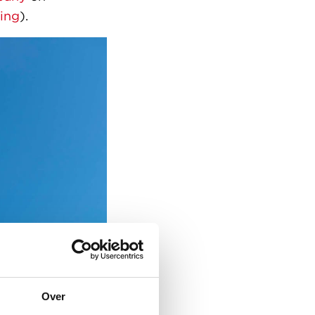
ing
).
Over