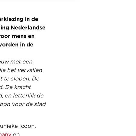
rkiezing in de
iging Nederlandse
voor mens en
worden in de
ouw met een
ie het vervallen
 te slopen. De
d. De kracht
 en letterlijk de
coon voor de stad
 unieke icoon.
pany
en