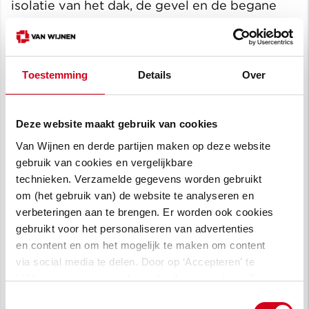
isolatie van het dak, de gevel en de begane
grondvloer. En er komen zonnepanelen.
Vidomes installeert daarnaast ook
warmtepompen, zodat de woningen van
Toestemming
Details
Over
Vidomes van het gas af kunnen. De Goede
Woning kiest ervoor om in stappen van het
gas af te gaan.
Deze website maakt gebruik van cookies
Van Wijnen en derde partijen maken op deze website
De werkzaamheden worden uitgevoerd door
gebruik van cookies en vergelijkbare
Van Wijnen Stolwijk Herman Steenbergen
technieken. Verzamelde gegevens worden gebruikt
licht toe: “Wij zijn al vroeg in het
om (het gebruik van) de website te analyseren en
ontwikkelproces betrokken. Hierdoor konden
verbeteringen aan te brengen. Er worden ook cookies
we de wensen van de corporaties en van de
gebruikt voor het personaliseren van advertenties
en content en om het mogelijk te maken om content
bewoners verwerken in ons ontwerp. De
via social media te delen. Door op ‘Accepteren’ te
voorbereiding was daardoor efficiënt. En we
klikken, stem je in met het gebruik van cookies. Een
konden de meest geschikte duurzame
omschrijving van de cookies waarvoor wij toestemming
Toestemmingsselectie
oplossingen aandragen.”