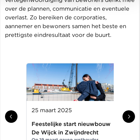
over de plannen, communicatie en eventuele
overlast. Zo bereiken de corporaties,
aannemer en bewoners samen het beste en
prettigste eindresultaat voor de buurt.
25 maart 2025
31 
Feestelijke start nieuwbouw
Aa
De Wijck in Zwijndrecht
ge
Op 19 maart gaven wethouder