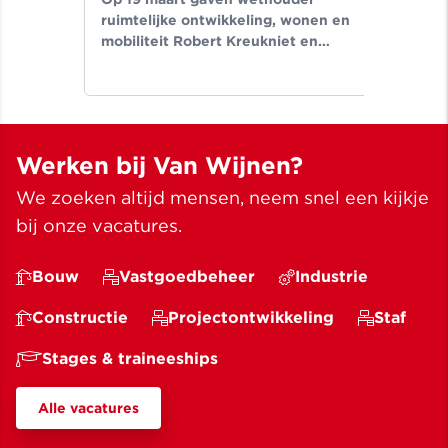
in
ruimtelijke ontwikkeling, wonen en
Seg
mobiliteit Robert Kreukniet en
tek
directeur projectontwikkeling Van
aan
Wijnen West.
nie
Hoo
Werken bij Van Wijnen?
We zoeken altijd mensen, neem snel een kijkje
bij onze vacatures.
Bouw
Vastgoedbeheer
Industrie
Constructie
Projectontwikkeling
Staf
Stages & traineeships
Alle vacatures