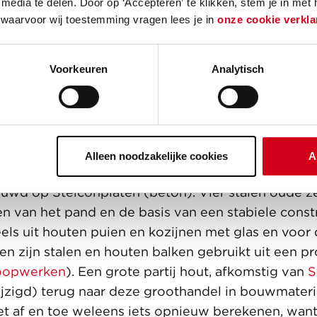
media te delen. Door op ‘Accepteren’ te klikken, stem je in met
 waarvoor wij toestemming vragen lees je in
onze cookie verkla
en hergebruiken voor tweed
 helemaal opgebouwd van gebruikte materialen, le
Voorkeuren
Analytisch
ssingen en constructies die na afloop van de
ntoonstelling weer makkelijk te demonteren en el
uw van het paviljoen zijn we daarom op zoek gega
en tweede leven kunnen krijgen in het paviljoen. V
Alleen noodzakelijke cookies
A
iets of tegen een kleine vergoeding.
uwd op Stelconplaten (beton). Vier stalen oude z
 van het pand en de basis van een stabiele constr
els uit houten puien en kozijnen met glas en voor
n zijn stalen en houten balken gebruikt uit een pr
oopwerken
). Een grote partij hout, afkomstig van
S
jzigd) terug naar deze groothandel in bouwmateri
t af en toe weleens iets opnieuw berekenen, want