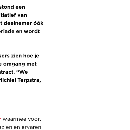
stond een
tiatief van
ast deelnemer óók
oriade en wordt
kers zien hoe je
 de omgang met
tract. “We
ichiel Terpstra,
r
waarmee voor,
gezien en ervaren