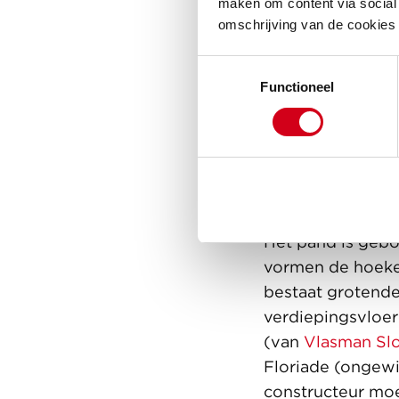
maken om content via social 
omschrijving van de cookies
Material
Toestemmingsselectie
Het paviljoen is
Functioneel
verlengende oplo
wereldtuinbouwte
zijn. Voor de bo
materialen die e
kregen we voor n
Het pand is gebo
vormen de hoeken
bestaat grotende
verdiepingsvloere
(van
Vlasman Sl
Floriade (ongewi
constructeur moe