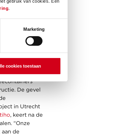
 het gebruik van cookies. Een
ring
.
e leven
vensduur
Marketing
ders te plaatsen
an naar
eel materialen
lle cookies toestaan
eecontainers
uctie. De gevel
 de
oject in Utrecht
tiho
, keert na de
alen. “Onze
 aan de