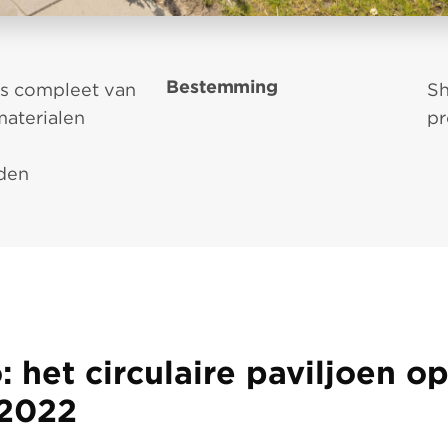
Bestemming
is compleet van
Sh
materialen
pr
den
: het circulaire paviljoen o
 2022