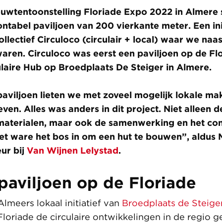
uwtentoonstelling Floriade Expo 2022 in Almere 
ontabel paviljoen van 200 vierkante meter. Een ini
lectief Circuloco (circulair + local) waar we na
ren. Circuloco was eerst een paviljoen op de Fl
laire Hub op Broedplaats De Steiger in Almere.
 paviljoen lieten we met zoveel mogelijk lokale ma
ven. Alles was anders in dit project. Niet alleen
aterialen, maar ook de samenwerking en het con
het ware het bos in om een hut te bouwen”, aldus M
eur bij
Van Wijnen Lelystad
.
 paviljoen op de Floriade
Almeers lokaal initiatief van
Broedplaats de Steige
Floriade de circulaire ontwikkelingen in de regio 