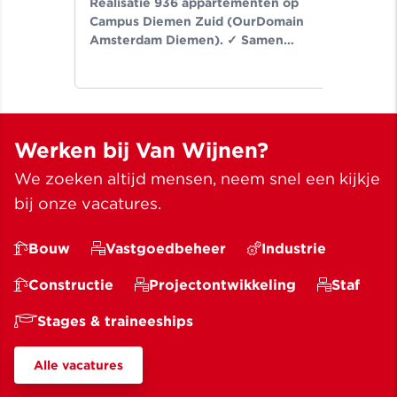
Realisatie 936 appartementen op
Er
Campus Diemen Zuid (OurDomain
Van
Amsterdam Diemen). ✓ Samen
de-
bouwen wij aan ruimte voor een
Noo
beter leven ✓ Meer dan bouwen
wij
sinds 1907
✓ M
Werken bij Van Wijnen?
We zoeken altijd mensen, neem snel een kijkje
bij onze vacatures.
Bouw
Vastgoedbeheer
Industrie
Constructie
Projectontwikkeling
Staf
Stages & traineeships
Alle vacatures