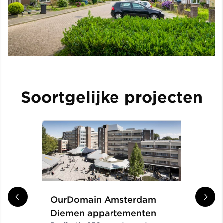
Soortgelijke projecten
OurDomain Amsterdam
Gr
Diemen appartementen
ni