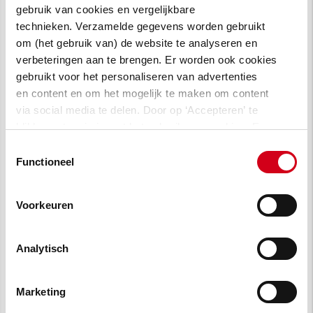
gebruik van cookies en vergelijkbare
ventilatiesysteem
technieken. Verzamelde gegevens worden gebruikt
om (het gebruik van) de website te analyseren en
Onderhoudswerkzaamheden; zoals
verbeteringen aan te brengen. Er worden ook cookies
schilderwerk, voegwerkherstel en
gebruikt voor het personaliseren van advertenties
brandwerende voorzieningen.
en content en om het mogelijk te maken om content
via social media te delen. Door op ‘Accepteren’ te
Plaatsing van zonnepanelen op de
klikken, stem je in met het gebruik van cookies. Een
woningen
omschrijving van de cookies waarvoor wij toestemming
Toestemmingsselectie
vragen lees je in
onze cookie verklaring
.
Functioneel
Voorkeuren
Analytisch
Marketing