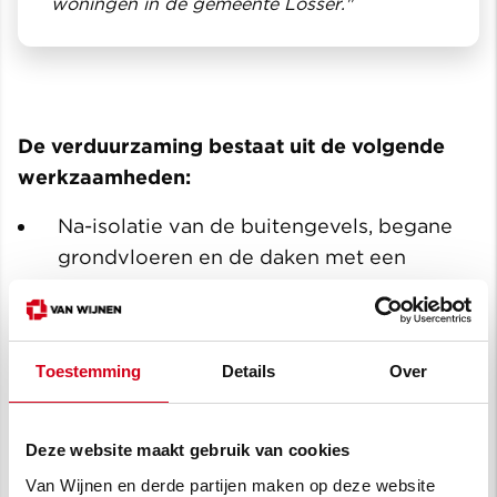
woningen in de gemeente Losser."
De verduurzaming bestaat uit de volgende
werkzaamheden:
Na-isolatie van de buitengevels, begane
grondvloeren en de daken met een
Biobased product.
Vervanging van buitenbeglazing door
HR++glas, inclusief draaiende delen.
Toestemming
Details
Over
vervanging van buitendeuren door
geïsoleerde deuren.
Deze website maakt gebruik van cookies
Van Wijnen en derde partijen maken op deze website
Toepassen van mechanisch